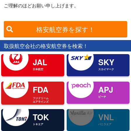
ご理解のほどお願い申し上げます。
格安航空券を探す！
取扱航空会社の格安航空券を検索！
JAL
SKY
日本航空
スカイマーク
FDA
APJ
ピーチ
フジドリーム
エアラインズ
TOK
VNL
トキエア
バニラエア