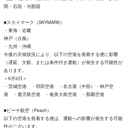
間・石垣・与那国
■スカイマーク（SKYMARK）
・東海・近畿
神戸（台風）
・九州・沖縄
今後の天候状況により、以下の空港を発着する便に影響
（遅延、欠航、または条件付き運航）が発生する可能性が
あります。
＜6月2日＞
・茨城空港 ・羽田空港 ・名古屋（中部）・神戸空
港 ・鹿児島空港 ・奄美大島空港 ・那覇空港
■ピーチ航空（Peach）
以下の空港を発着する便は、運航への影響が発生する可能
性がございます。