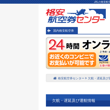
JALの格安
国内格安航空券
格安航空券センター
欠航・遅延及び
欠航・遅延及び運航情報