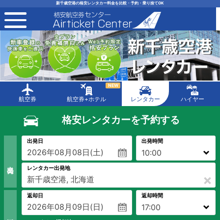
新千歳空港の格安レンタカー料金を比較・予約・乗り捨てOK
toggle navigation
NEW
航空券
航空券+ホテル
レンタカー
ハイヤー
格安レンタカーを予約する
出発日
出発時間
出 発
レンタカー出発地
×
返却日
返却時間
返 却