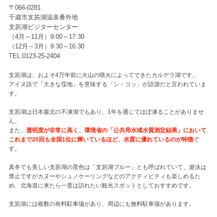
〒066-0281
千歳市支笏湖温泉番外地
支笏湖ビジターセンター
（4月～11月）9:00～17:30
（12月～3月）9:30～16:30
TEL:0123-25-2404
支笏湖は、およそ4万年前に火山の噴火によってできたカルデラ湖です。
アイヌ語で「大きな窪地」を意味する「シ・コッ」が語源だと言われていま
す。
支笏湖は日本最北の不凍湖でもあり、1年を通じてほぼ凍ることがありませ
ん。
また、
透明度が非常に高く、環境省の「公共用水域水質測定結果」において
これまで20回も全国1位に輝いているほど、水質に優れているのが特徴
で
す。
真冬でも美しい支笏湖の景色は「支笏湖ブルー」とも呼ばれていて、遊泳は
禁止ですがカヌーやシュノケーリングなどのアクティビティも楽しめるた
め、北海道に来たら一度は訪れたい観光スポットとしておすすめです。
支笏湖には複数の有料駐車場があり、周辺にも無料駐車場があります。