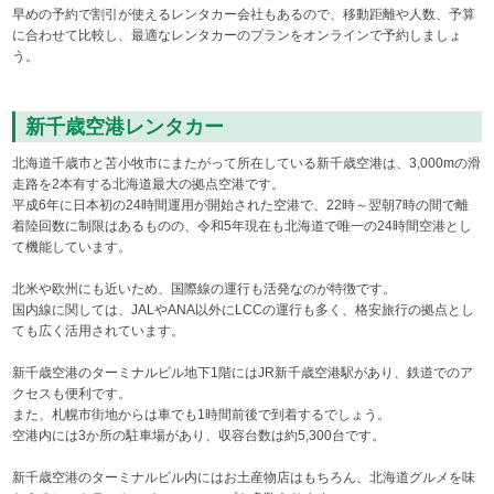
早めの予約で割引が使えるレンタカー会社もあるので、移動距離や人数、予算
に合わせて比較し、最適なレンタカーのプランをオンラインで予約しましょ
う。
新千歳空港レンタカー
北海道千歳市と苫小牧市にまたがって所在している新千歳空港は、3,000mの滑
走路を2本有する北海道最大の拠点空港です。
平成6年に日本初の24時間運用が開始された空港で、22時～翌朝7時の間で離
着陸回数に制限はあるものの、令和5年現在も北海道で唯一の24時間空港とし
て機能しています。
北米や欧州にも近いため、国際線の運行も活発なのが特徴です。
国内線に関しては、JALやANA以外にLCCの運行も多く、格安旅行の拠点とし
ても広く活用されています。
新千歳空港のターミナルビル地下1階にはJR新千歳空港駅があり、鉄道でのア
クセスも便利です。
また、札幌市街地からは車でも1時間前後で到着するでしょう。
空港内には3か所の駐車場があり、収容台数は約5,300台です。
新千歳空港のターミナルビル内にはお土産物店はもちろん、北海道グルメを味