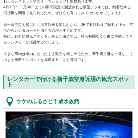
わえるレストランやスイーツショップも多数あります。
4月1日〜11月30日までの期間限定で開放される展望デッキでは、離着陸する
飛行機を間近で見られるため、ぜひ立ち寄ってみてはいかがでしょうか。
新千歳空港を起点に北海道観光を楽しむなら、JRで札幌駅まで移動するか、空
港からレンタカーを利用するのがおすすめです。
特に、各所に観光スポットがある北海道では、待ち時間なく自由に移動ができ
るレンタカーが活躍するでしょう。
大きな荷物は車内に置いたまま観光を楽しめるため、新千歳空港を出発し、そ
のまま複数のスポットを周遊することも可能です。
レンタカーで行ける新千歳空港近場の観光スポッ
ト
サケのふるさと千歳水族館