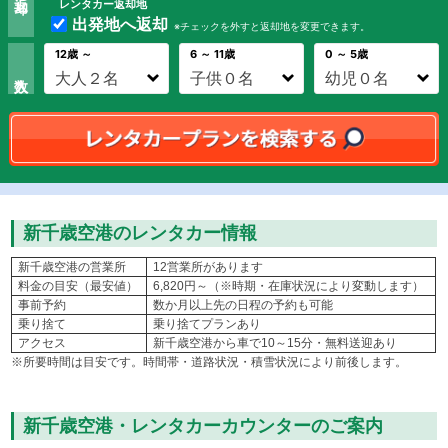
レンタカー返却地
出発地へ返却
※チェックを外すと返却地を変更できます。
12歳 ～
6 ～ 11歳
0 ～ 5歳
新千歳空港のレンタカー情報
新千歳空港の営業所
12営業所があります
料金の目安（最安値）
6,820円～（※時期・在庫状況により変動します）
事前予約
数か月以上先の日程の予約も可能
乗り捨て
乗り捨てプランあり
アクセス
新千歳空港から車で10～15分・無料送迎あり
※所要時間は目安です。時間帯・道路状況・積雪状況により前後します。
新千歳空港・レンタカーカウンターのご案内