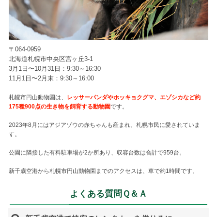
〒064-0959
北海道札幌市中央区宮ヶ丘3-1
3月1日〜10月31日：9:30～16:30
11月1日〜2月末：9:30～16:00
札幌市円山動物園は、
レッサーパンダやホッキョクグマ、エゾシカなど約
175種900点の生き物を飼育する動物園
です。
2023年8月にはアジアゾウの赤ちゃんも産まれ、札幌市民に愛されていま
す。
公園に隣接した有料駐車場が2か所あり、収容台数は合計で959台。
新千歳空港から札幌市円山動物園までのアクセスは、車で約1時間です。
よくある質問Ｑ＆Ａ