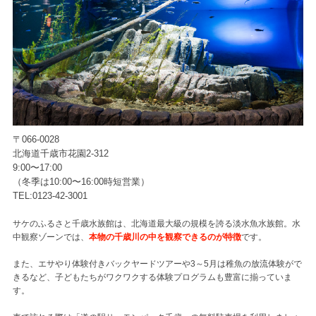
〒066-0028
北海道千歳市花園2-312
9:00〜17:00
（冬季は10:00〜16:00時短営業）
TEL:0123-42-3001
サケのふるさと千歳水族館は、北海道最大級の規模を誇る淡水魚水族館。水
中観察ゾーンでは、
本物の千歳川の中を観察できるのが特徴
です。
また、エサやり体験付きバックヤードツアーや3～5月は稚魚の放流体験がで
きるなど、子どもたちがワクワクする体験プログラムも豊富に揃っていま
す。