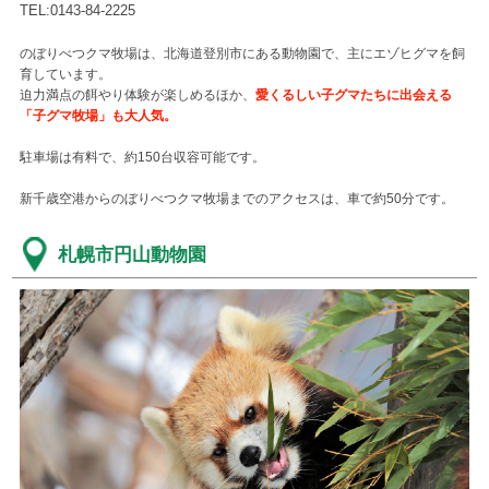
TEL:0143-84-2225
のぼりべつクマ牧場は、北海道登別市にある動物園で、主にエゾヒグマを飼
育しています。
迫力満点の餌やり体験が楽しめるほか、
愛くるしい子グマたちに出会える
「子グマ牧場」も大人気。
駐車場は有料で、約150台収容可能です。
新千歳空港からのぼりべつクマ牧場までのアクセスは、車で約50分です。
札幌市円山動物園