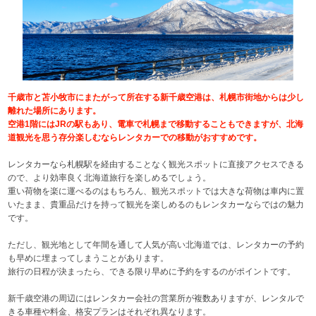
千歳市と苫小牧市にまたがって所在する新千歳空港は、札幌市街地からは少し
離れた場所にあります。
空港1階にはJRの駅もあり、電車で札幌まで移動することもできますが、北海
道観光を思う存分楽しむならレンタカーでの移動がおすすめです。
レンタカーなら札幌駅を経由することなく観光スポットに直接アクセスできる
ので、より効率良く北海道旅行を楽しめるでしょう。
重い荷物を楽に運べるのはもちろん、観光スポットでは大きな荷物は車内に置
いたまま、貴重品だけを持って観光を楽しめるのもレンタカーならではの魅力
です。
ただし、観光地として年間を通して人気が高い北海道では、レンタカーの予約
も早めに埋まってしまうことがあります。
旅行の日程が決まったら、できる限り早めに予約をするのがポイントです。
新千歳空港の周辺にはレンタカー会社の営業所が複数ありますが、レンタルで
きる車種や料金、格安プランはそれぞれ異なります。