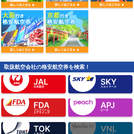
取扱航空会社の格安航空券を検索！
JAL
SKY
日本航空
スカイマーク
FDA
APJ
フジドリーム
ピーチ
エアラインズ
TOK
VNL
トキエア
バニラエア