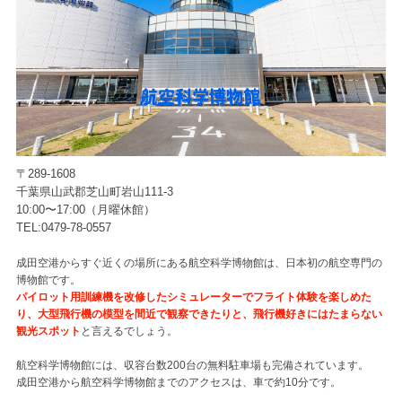
〒289-1608
千葉県山武郡芝山町岩山111-3
10:00〜17:00（月曜休館）
TEL:0479-78-0557
成田空港からすぐ近くの場所にある航空科学博物館は、日本初の航空専門の
博物館です。
パイロット用訓練機を改修したシミュレーターでフライト体験を楽しめた
り、大型飛行機の模型を間近で観察できたりと、飛行機好きにはたまらない
観光スポット
と言えるでしょう。
航空科学博物館には、収容台数200台の無料駐車場も完備されています。
成田空港から航空科学博物館までのアクセスは、車で約10分です。