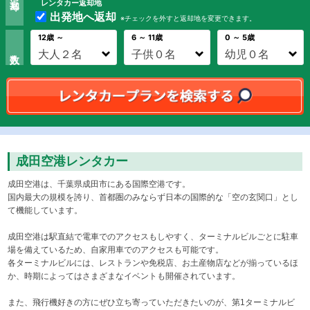
レンタカー返却地
出発地へ返却
※チェックを外すと返却地を変更できます。
12歳 ～
6 ～ 11歳
0 ～ 5歳
成田空港レンタカー
成田空港は、千葉県成田市にある国際空港です。
国内最大の規模を誇り、首都圏のみならず日本の国際的な「空の玄関口」とし
て機能しています。
成田空港は駅直結で電車でのアクセスもしやすく、ターミナルビルごとに駐車
場を備えているため、自家用車でのアクセスも可能です。
各ターミナルビルには、レストランや免税店、お土産物店などが揃っているほ
か、時期によってはさまざまなイベントも開催されています。
また、飛行機好きの方にぜひ立ち寄っていただきたいのが、第1ターミナルビ