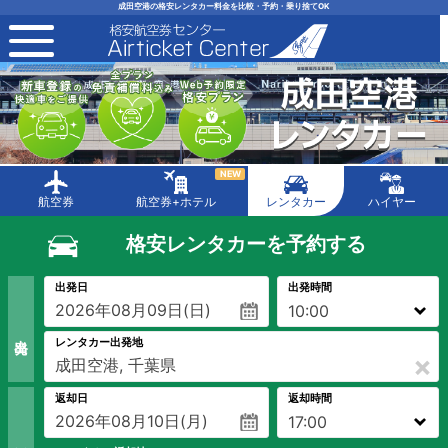
成田空港の格安レンタカー料金を比較・予約・乗り捨てOK
toggle navigation
NEW
航空券
航空券+ホテル
レンタカー
ハイヤー
格安レンタカーを予約する
出発日
出発時間
出 発
レンタカー出発地
×
返却日
返却時間
返 却