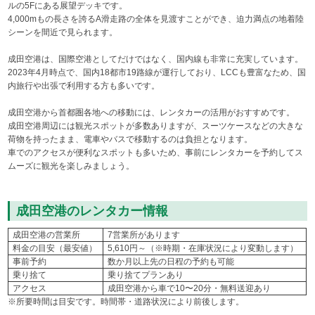
ルの5Fにある展望デッキです。
4,000mもの長さを誇るA滑走路の全体を見渡すことができ、迫力満点の地着陸
シーンを間近で見られます。
成田空港は、国際空港としてだけではなく、国内線も非常に充実しています。
2023年4月時点で、国内18都市19路線が運行しており、LCCも豊富なため、国
内旅行や出張で利用する方も多いです。
成田空港から首都圏各地への移動には、レンタカーの活用がおすすめです。
成田空港周辺には観光スポットが多数ありますが、スーツケースなどの大きな
荷物を持ったまま、電車やバスで移動するのは負担となります。
車でのアクセスが便利なスポットも多いため、事前にレンタカーを予約してス
ムーズに観光を楽しみましょう。
成田空港のレンタカー情報
成田空港の営業所
7営業所があります
料金の目安（最安値）
5,610円～（※時期・在庫状況により変動します）
事前予約
数か月以上先の日程の予約も可能
乗り捨て
乗り捨てプランあり
アクセス
成田空港から車で10〜20分・無料送迎あり
※所要時間は目安です。時間帯・道路状況により前後します。