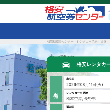
格安航空券センター
›
レンタカー予約
›
全国
›
格安レンタカ
出発日
出 発
レンタカー出発地
返却日