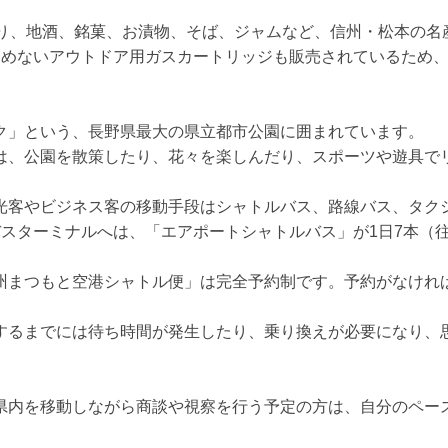
あり、地酒、銘菓、お漬物、そば、ジャムなど、信州・松本の名
込めないアウトドア用ガスカートリッジも販売されているため
ク」という、長野県最大の県立都市公園に囲まれています。
は、公園を散策したり、花々を楽しんだり、スポーツや遊具で
光客やビジネス客の移動手段はシャトルバス、路線バス、タク
スターミナルへは、「エアポートシャトルバス」が1日7本（往
州まつもと空港シャトル便」は完全予約制です。予約がなけれ
するまでには待ち時間が発生したり、乗り換えが必要になり、
県内を移動しながら商談や視察を行う予定の方は、自分のペー