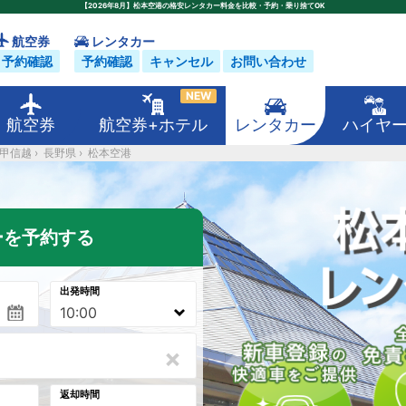
【2026年8月】松本空港の格安レンタカー料金を比較・予約・乗り捨てOK
航空券
レンタカー
予約確認
予約確認
キャンセル
お問い合わせ
NEW
航空券
航空券+ホテル
レンタカー
ハイヤ
甲信越
›
長野県
›
松本空港
ーを予約する
出発時間
×
返却時間