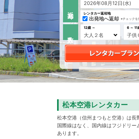
返 却
レンタカー返却地
出発地へ返却
※チェックを
12歳 ～
6 ～ 11
松本空港レンタカー
松本空港（信州まつもと空港）は長野
国際線はなく、国内線はフジドリー
あります。