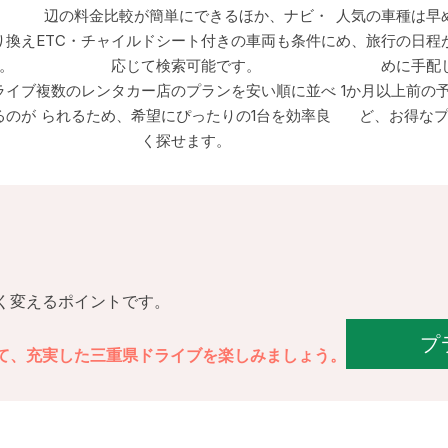
辺の料金比較が簡単にできるほか、ナビ・
人気の車種は早
り換え
ETC・チャイルドシート付きの車両も条件に
め、旅行の日程
。
応じて検索可能です。
めに手配
ライブ
複数のレンタカー店のプランを安い順に並べ
1か月以上前の
るのが
られるため、希望にぴったりの1台を効率良
ど、お得な
く探せます。
く変えるポイントです。
プ
て、充実した三重県ドライブを楽しみましょう。