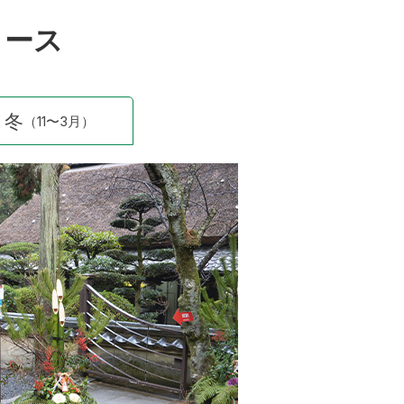
コース
冬
（11〜3月）