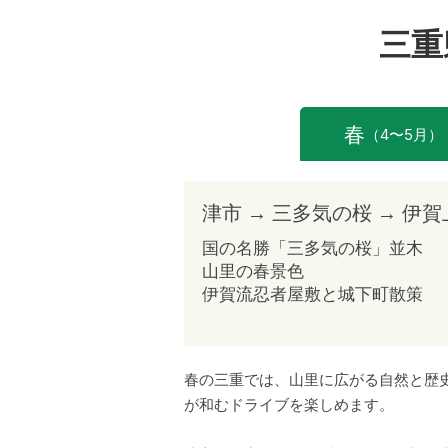
三重
春
（4〜5月）
津市 → 三多気の桜 → 伊
国の名勝「三多気の桜」並木
山里の春景色
伊賀流忍者屋敷と城下町散策
春の三重では、山里に広がる自然と歴
が和むドライブを楽しめます。