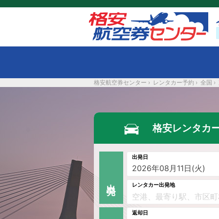
格安航空券センター
›
レンタカー予約
›
全国
›
格安レンタカ
出発日
出 発
レンタカー出発地
返却日