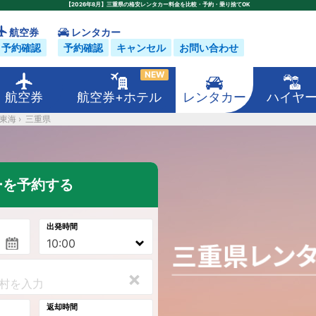
【2026年8月】三重県の格安レンタカー料金を比較・予約・乗り捨てOK
航空券
レンタカー
予約確認
予約確認
キャンセル
お問い合わせ
NEW
航空券
航空券+ホテル
レンタカー
ハイヤ
東海
›
三重県
ーを予約する
出発時間
×
返却時間