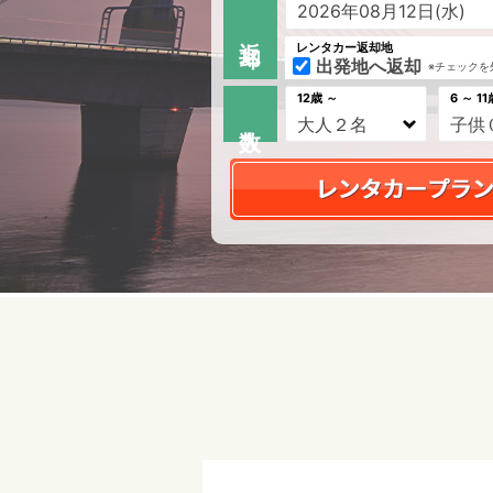
返 却
レンタカー返却地
出発地へ返却
※チェックを
12歳 ～
6 ～ 11