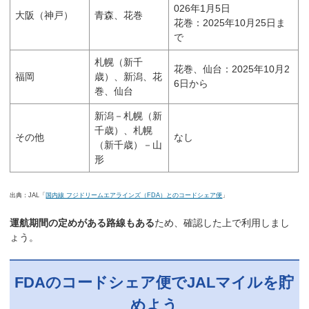
026年1月5日
大阪（神戸）
青森、花巻
花巻：2025年10月25日ま
で
札幌（新千
花巻、仙台：2025年10月2
福岡
歳）、新潟、花
6日から
巻、仙台
新潟－札幌（新
千歳）、札幌
その他
なし
（新千歳）－山
形
出典：JAL「
国内線 フジドリームエアラインズ（FDA）とのコードシェア便
」
運航期間の定めがある路線もある
ため、確認した上で利用しまし
ょう。
FDAのコードシェア便でJALマイルを貯
めよう