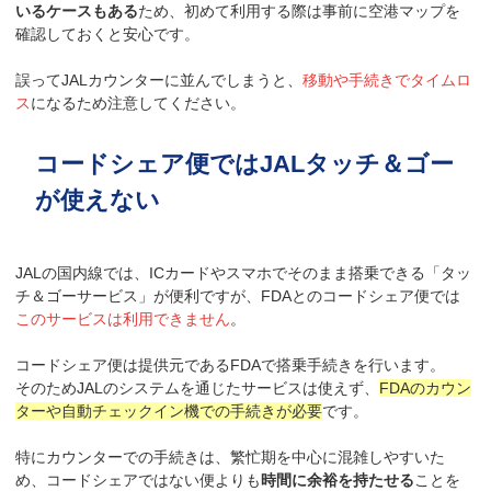
いるケースもある
ため、初めて利用する際は事前に空港マップを
確認しておくと安心です。
誤ってJALカウンターに並んでしまうと、
移動や手続きでタイムロ
ス
になるため注意してください。
コードシェア便ではJALタッチ＆ゴー
が使えない
JALの国内線では、ICカードやスマホでそのまま搭乗できる「タッ
チ＆ゴーサービス」が便利ですが、FDAとのコードシェア便では
このサービスは利用できません
。
コードシェア便は提供元であるFDAで搭乗手続きを行います。
そのためJALのシステムを通じたサービスは使えず、
FDAのカウン
ターや自動チェックイン機での手続きが必要
です。
特にカウンターでの手続きは、繁忙期を中心に混雑しやすいた
め、コードシェアではない便よりも
時間に余裕を持たせる
ことを