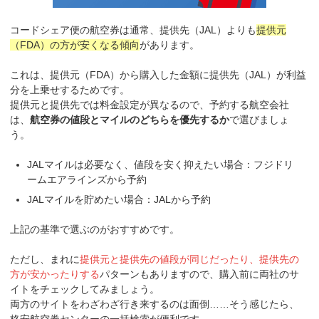
コードシェア便の航空券は通常、提供先（JAL）よりも
提供元
（FDA）の方が安くなる傾向
があります。
これは、提供元（FDA）から購入した金額に提供先（JAL）が利益
分を上乗せするためです。
提供元と提供先では料金設定が異なるので、予約する航空会社
は、
航空券の値段とマイルのどちらを優先するか
で選びましょ
う。
JALマイルは必要なく、値段を安く抑えたい場合：フジドリ
ームエアラインズから予約
JALマイルを貯めたい場合：JALから予約
上記の基準で選ぶのがおすすめです。
ただし、まれに
提供元と提供先の値段が同じだったり、提供先の
方が安かったりする
パターンもありますので、購入前に両社のサ
イトをチェックしてみましょう。
両方のサイトをわざわざ行き来するのは面倒……そう感じたら、
格安航空券センターの一括検索が便利です。