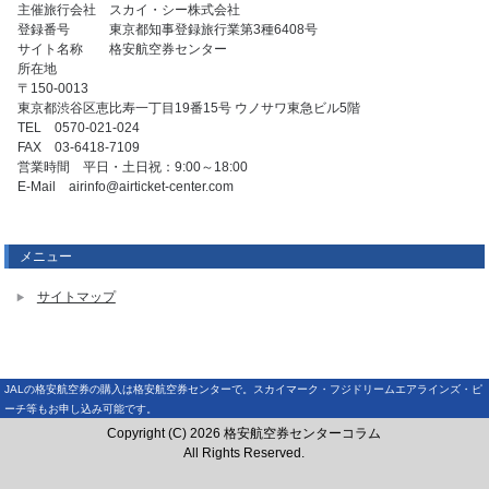
主催旅行会社 スカイ・シー株式会社
登録番号 東京都知事登録旅行業第3種6408号
サイト名称 格安航空券センター
所在地
〒150-0013
東京都渋谷区恵比寿一丁目19番15号 ウノサワ東急ビル5階
TEL 0570-021-024
FAX 03-6418-7109
営業時間 平日・土日祝：9:00～18:00
E-Mail airinfo@airticket-center.com
メニュー
サイトマップ
JALの格安航空券の購入は格安航空券センターで。スカイマーク・フジドリームエアラインズ・ピ
ーチ等もお申し込み可能です。
Copyright (C) 2026 格安航空券センターコラム
All Rights Reserved.