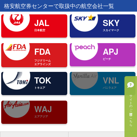
格安航空券センターで取扱中の航空会社一覧
JAL
SKY
日本航空
スカイマーク
FDA
APJ
ピーチ
フジドリーム
エアラインズ
TOK
VNL
トキエア
バニラエア
WAJ
エアアジア