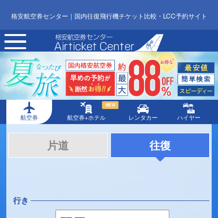
格安航空券センター｜国内往復飛行機チケット比較・LCC予約サイト
toggle
navigation
NEW
航空券
航空券+ホテル
レンタカー
ハイヤー
片道
往復
行き