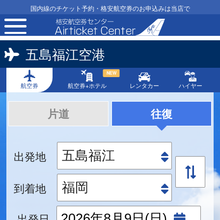
国内線のチケット予約・格安航空券のお申込みは当店で
toggle
navigation
五島福江空港
NEW
航空券
航空券+ホテル
レンタカー
ハイヤー
片道
往復
出発地
到着地
出発日