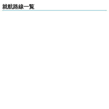
就航路線一覧
九州
格安航空券センター
全国空港一覧
五島福江空港出発の就航路線一覧
お申し込みのご案内
アクセスガイド
ご利用案内
キャンセルについて