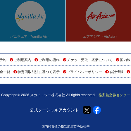
バニラエア（Vanilla Air）
エアアジア（AirAsia）
予約
ご利用案内
ご利用の流れ
チケット受取・搭乗について
国内線
金一覧
特定商取引法に基づく表示
プライバシーポリシー
会社情報
Copyright © 2026 スカイ・シー株式会社 All rights reserved. -
格安航空券センター
公式ソーシャルアカウント
国内発着便の格安航空券を販売中