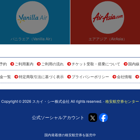
バニラエア（Vanilla Air）
エアアジア（AirAsia）
予約
ご利用案内
ご利用の流れ
チケット受取・搭乗について
国内線
金一覧
特定商取引法に基づく表示
プライバシーポリシー
会社情報
Copyright © 2026 スカイ・シー株式会社 All rights reserved. -
格安航空券センター
公式ソーシャルアカウント
国内発着便の格安航空券を販売中