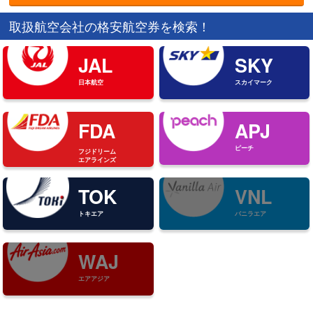
取扱航空会社の格安航空券を検索！
JAL
SKY
日本航空
スカイマーク
FDA
APJ
ピーチ
フジドリーム
エアラインズ
TOK
VNL
トキエア
バニラエア
WAJ
エアアジア