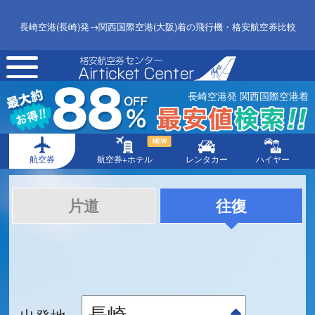
長崎空港(長崎)発→関西国際空港(大阪)着の飛行機・格安航空券比較
toggle
navigation
長崎空港発 関西国際空港着
NEW
航空券
航空券+ホテル
レンタカー
ハイヤー
片道
往復
出発地