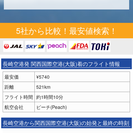
5社から比較！最安値検索！
長崎空港発 関西国際空港(大阪)着のフライト情報
最安価
¥5740
距離
521km
フライト時間
約1時間10分
航空会社
ピーチ(Peach)
長崎空港から関西国際空港(大阪)の始発と最終の時刻