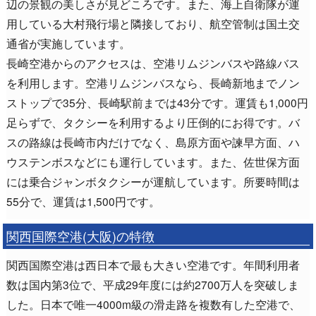
辺の景観の美しさが見どころです。また、海上自衛隊が運
用している大村飛行場と隣接しており、航空管制は国土交
通省が実施しています。
長崎空港からのアクセスは、空港リムジンバスや路線バス
を利用します。空港リムジンバスなら、長崎新地までノン
ストップで35分、長崎駅前までは43分です。運賃も1,000円
足らずで、タクシーを利用するより圧倒的にお得です。バ
スの路線は長崎市内だけでなく、島原方面や諫早方面、ハ
ウステンボスなどにも運行しています。また、佐世保方面
には乗合ジャンボタクシーが運航しています。所要時間は
55分で、運賃は1,500円です。
関西国際空港(大阪)の特徴
関西国際空港は西日本で最も大きい空港です。年間利用者
数は国内第3位で、平成29年度には約2700万人を突破しま
した。日本で唯一4000m級の滑走路を複数有した空港で、