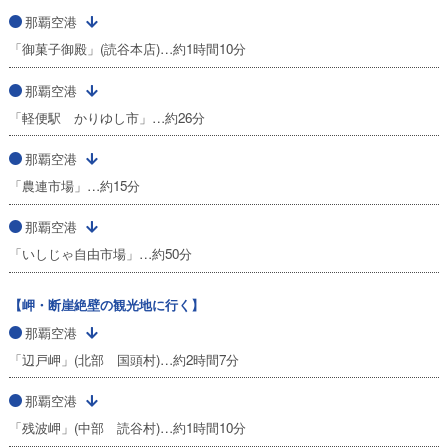
那覇空港
「御菓子御殿」(読谷本店)…約1時間10分
那覇空港
「軽便駅 かりゆし市」…約26分
那覇空港
「農連市場」…約15分
那覇空港
「いしじゃ自由市場」…約50分
【岬・断崖絶壁の観光地に行く】
那覇空港
「辺戸岬」(北部 国頭村)…約2時間7分
那覇空港
「残波岬」(中部 読谷村)…約1時間10分