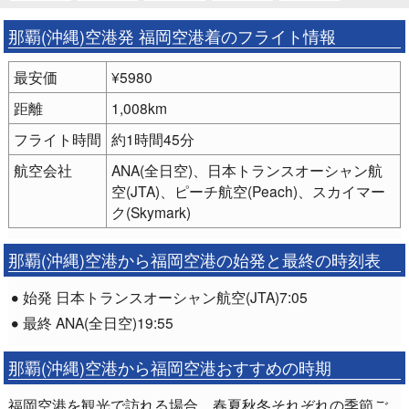
那覇(沖縄)空港発 福岡空港着のフライト情報
最安価
¥5980
距離
1,008km
フライト時間
約1時間45分
航空会社
ANA(全日空)、日本トランスオーシャン航
空(JTA)、ピーチ航空(Peach)、スカイマー
ク(Skymark)
那覇(沖縄)空港から福岡空港の始発と最終の時刻表
始発 日本トランスオーシャン航空(JTA)7:05
最終 ANA(全日空)19:55
那覇(沖縄)空港から福岡空港おすすめの時期
福岡空港を観光で訪れる場合、春夏秋冬それぞれの季節ご