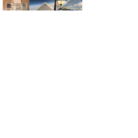
つもは気持ちいいのですが、今回は観光客が多かった為、とても混雑して
いました。 機内の状況は、乗客の方々も落ち着いた方が多く、静かでし
た。 機長の的確なアナウンスがあり、また運転技術も高く、ほとんど揺
れを感じる事はなかったです。機長の能力が高いと感じましたので、より
安全であると再確認しました。 CAはこまめにお茶をもってきてくれた
り、おかわりがないかを聞いたり、ゴミの収集も目立たないように行って
格安航空券を検索する
いました。 ドリンクの種類は、お茶、紅茶、水、コーヒーです。お菓子
はありませんでした。 子供さんには、手のひらサイズのおもちゃを配っ
ていました。
格安航空券センター
全国空港一覧
那覇空港出発の就航路線一覧
那覇発→福岡着
お申し込みのご案内
アクセスガイド
ご利用案内
キャンセルについて
会社概要
採用情報