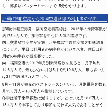
り、博多駅バスターミナルまで15分かかります。
那覇(沖縄)空港から福岡空港路線の利用者の傾向
那覇(沖縄)空港発―福岡空港着路線は、2016年の乗降客数が
約175.4万人で、旅行客を中心に人気の路線です。
国土交通省航空局が実施した平成27年度航空旅客動態調査
によると、平日は利用者の約半数がビジネス客、休日は利
用者の約半数が観光客でした。
尚、福岡空港の2017年月別乗降客数を見ると、月平均約
14.6万人で、最も少ない月は5月で約12.6万人、最も多い月
は3月で約16.7万人でした。
8月～11月が観光のベストシーズンといえ、月別乗降客数も
月15.0万人～16.4万人を推移しています。
冬季は若干乗降客数は減りますが、とはいえ月13.6万人～
15.4万人で推移しており季節を問わず人気であることがう