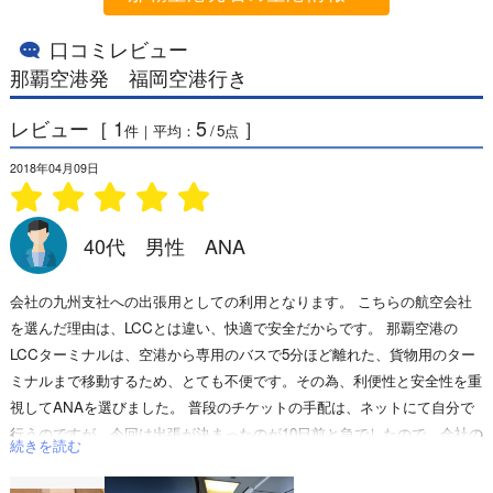
口コミレビュー
那覇空港発 福岡空港行き
レビュー［
1
5
］
件｜平均：
/
5
点
2018年04月09日
40代 男性 ANA
会社の九州支社への出張用としての利用となります。 こちらの航空会社
を選んだ理由は、LCCとは違い、快適で安全だからです。 那覇空港の
LCCターミナルは、空港から専用のバスで5分ほど離れた、貨物用のター
ミナルまで移動するため、とても不便です。その為、利便性と安全性を重
視してANAを選びました。 普段のチケットの手配は、ネットにて自分で
行うのですが、今回は出張が決まったのが10日前と急でしたので、会社の
続きを読む
事務員の方に頼み、手配していただきました。チケットの種類は株主優待
チケットと表記されています。 那覇空港のロビーは解放感があって、い