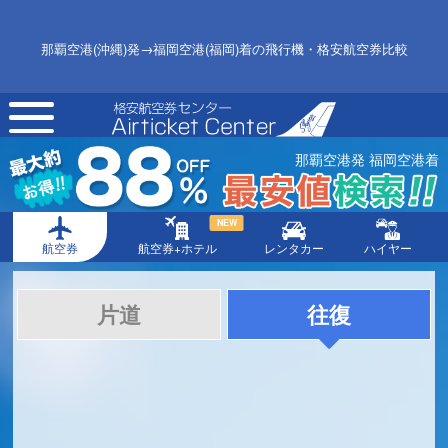
那覇空港(沖縄)発→福岡空港(福岡)着の飛行機・格安航空券比較
toggle
navigation
那覇空港発 福岡空港着
NEW
航空券
航空券+ホテル
レンタカー
ハイヤー
片道
往復