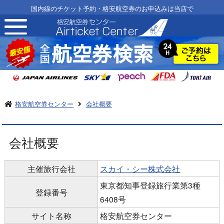
国内線のチケット予約・格安航空券のお申込みは当店で
toggle
navigation
格安航空券センター
会社概要
会社概要
主催旅行会社
スカイ・シー株式会社
東京都知事登録旅行業第3種
登録番号
6408号
サイト名称
格安航空券センター