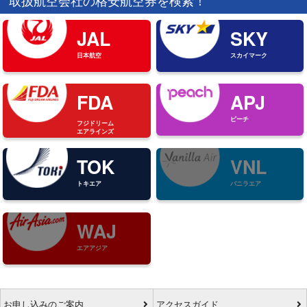
JAL
SKY
日本航空
スカイマーク
FDA
APJ
ピーチ
フジドリーム
エアラインズ
TOK
VNL
トキエア
バニラエア
WAJ
エアアジア
お申し込みのご案内
アクセスガイド