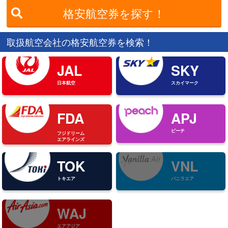
格安航空券を探す！
取扱航空会社の格安航空券を検索！
JAL
SKY
日本航空
スカイマーク
FDA
APJ
ピーチ
フジドリーム
エアラインズ
TOK
VNL
トキエア
バニラエア
WAJ
エアアジア