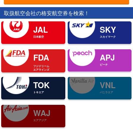
取扱航空会社の格安航空券を検索！
JAL
SKY
日本航空
スカイマーク
FDA
APJ
ピーチ
フジドリーム
エアラインズ
TOK
VNL
トキエア
バニラエア
WAJ
エアアジア