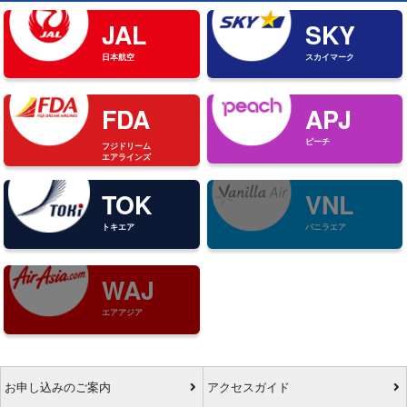
JAL
SKY
日本航空
スカイマーク
FDA
APJ
ピーチ
フジドリーム
エアラインズ
TOK
VNL
トキエア
バニラエア
WAJ
エアアジア
お申し込みのご案内
アクセスガイド