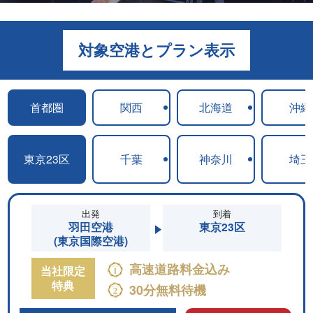
対象空港とプラン表示
首都圏
関西
北海道
沖縄
東京23区
千葉
神奈川
埼玉
出発
到着
羽田空港
東京23区
(東京国際空港)
高速道路料金込み
当社限定
特典
30分無料待機