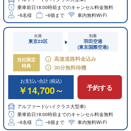
乗車前日18:00時前までのキャンセル料金無料
~6名様
~6個まで
車内無料Wi-Fi
出発
到着
東京23区
羽田空港
(東京国際空港)
高速道路料金込み
当社限定
特典
30分無料待機
お支払い合計 (税込)
予約する
￥14,700～
アルファード(ハイクラス大型車)
乗車前日18:00時前までのキャンセル料金無料
~6名様
~6個まで
車内無料Wi-Fi