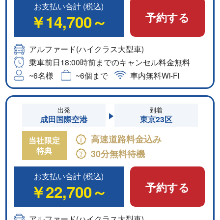
お支払い合計 (税込)
予約する
￥14,700～
アルファード(ハイクラス大型車)
乗車前日18:00時前までのキャンセル料金無料
~6名様
~6個まで
車内無料Wi-Fi
出発
到着
成田国際空港
東京23区
高速道路料金込み
当社限定
特典
30分無料待機
お支払い合計 (税込)
予約する
￥22,700～
アルファード(ハイクラス大型車)