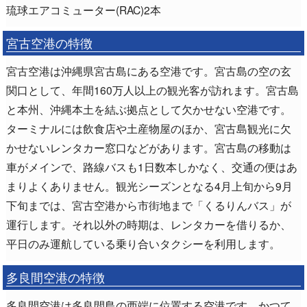
琉球エアコミューター(RAC)2本
宮古空港の特徴
宮古空港は沖縄県宮古島にある空港です。宮古島の空の玄
関口として、年間160万人以上の観光客が訪れます。宮古島
と本州、沖縄本土を結ぶ拠点として欠かせない空港です。
ターミナルには飲食店や土産物屋のほか、宮古島観光に欠
かせないレンタカー窓口などがあります。宮古島の移動は
車がメインで、路線バスも1日数本しかなく、交通の便はあ
まりよくありません。観光シーズンとなる4月上旬から9月
下旬までは、宮古空港から市街地まで「くるりんバス」が
運行します。それ以外の時期は、レンタカーを借りるか、
平日のみ運航している乗り合いタクシーを利用します。
多良間空港の特徴
多良間空港は多良間島の西端に位置する空港です。かつて