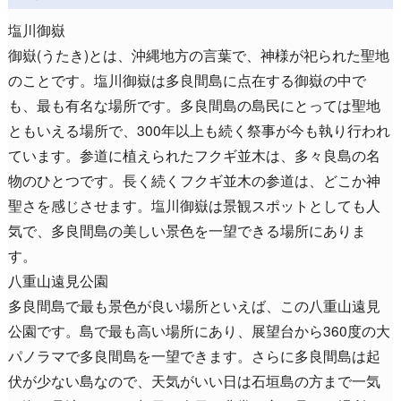
塩川御嶽
御嶽(うたき)とは、沖縄地方の言葉で、神様が祀られた聖地
のことです。塩川御嶽は多良間島に点在する御嶽の中で
も、最も有名な場所です。多良間島の島民にとっては聖地
ともいえる場所で、300年以上も続く祭事が今も執り行われ
ています。参道に植えられたフクギ並木は、多々良島の名
物のひとつです。長く続くフクギ並木の参道は、どこか神
聖さを感じさせます。塩川御嶽は景観スポットとしても人
気で、多良間島の美しい景色を一望できる場所にありま
す。
八重山遠見公園
多良間島で最も景色が良い場所といえば、この八重山遠見
公園です。島で最も高い場所にあり、展望台から360度の大
パノラマで多良間島を一望できます。さらに多良間島は起
伏が少ない島なので、天気がいい日は石垣島の方まで一気