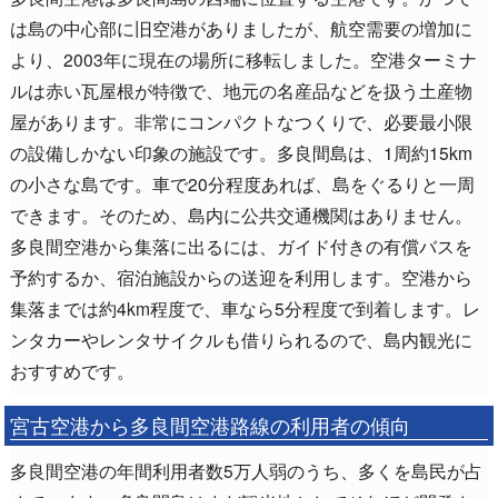
は島の中心部に旧空港がありましたが、航空需要の増加に
より、2003年に現在の場所に移転しました。空港ターミナ
ルは赤い瓦屋根が特徴で、地元の名産品などを扱う土産物
屋があります。非常にコンパクトなつくりで、必要最小限
の設備しかない印象の施設です。多良間島は、1周約15km
の小さな島です。車で20分程度あれば、島をぐるりと一周
できます。そのため、島内に公共交通機関はありません。
多良間空港から集落に出るには、ガイド付きの有償バスを
予約するか、宿泊施設からの送迎を利用します。空港から
集落までは約4km程度で、車なら5分程度で到着します。レ
ンタカーやレンタサイクルも借りられるので、島内観光に
おすすめです。
宮古空港から多良間空港路線の利用者の傾向
多良間空港の年間利用者数5万人弱のうち、多くを島民が占