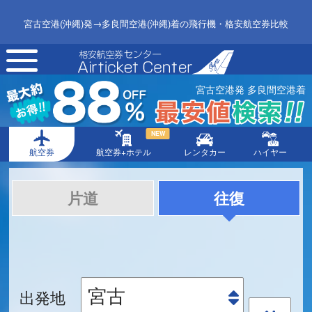
宮古空港(沖縄)発→多良間空港(沖縄)着の飛行機・格安航空券比較
toggle
navigation
宮古空港発 多良間空港着
NEW
航空券
航空券+ホテル
レンタカー
ハイヤー
片道
往復
出発地