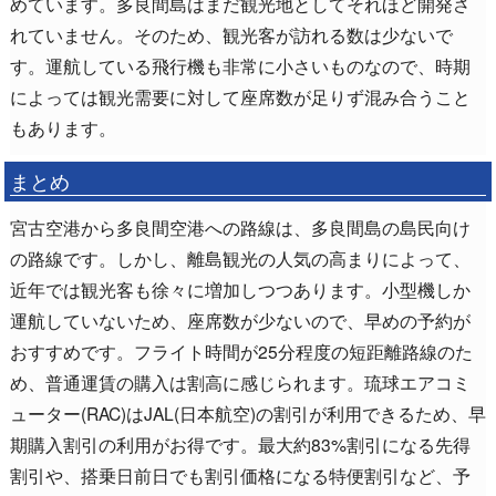
めています。多良間島はまだ観光地としてそれほど開発さ
れていません。そのため、観光客が訪れる数は少ないで
す。運航している飛行機も非常に小さいものなので、時期
によっては観光需要に対して座席数が足りず混み合うこと
もあります。
まとめ
宮古空港から多良間空港への路線は、多良間島の島民向け
の路線です。しかし、離島観光の人気の高まりによって、
近年では観光客も徐々に増加しつつあります。小型機しか
運航していないため、座席数が少ないので、早めの予約が
おすすめです。フライト時間が25分程度の短距離路線のた
め、普通運賃の購入は割高に感じられます。琉球エアコミ
ューター(RAC)はJAL(日本航空)の割引が利用できるため、早
期購入割引の利用がお得です。最大約83%割引になる先得
割引や、搭乗日前日でも割引価格になる特便割引など、予