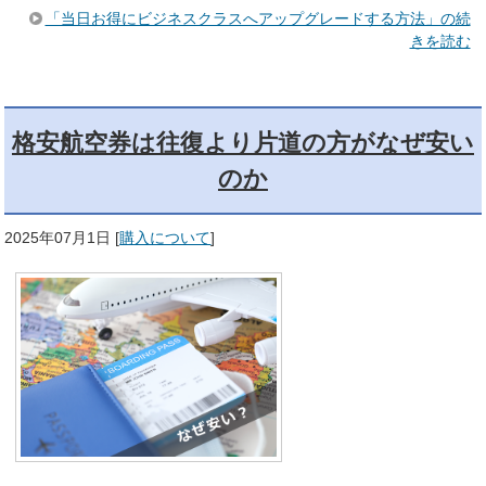
「当日お得にビジネスクラスへアップグレードする方法」の続
きを読む
格安航空券は往復より片道の方がなぜ安い
のか
2025年07月1日
[
購入について
]