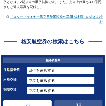
字となり、2期ぶりの黒字転換です。 また、売り上げ高も300億円
余りと過去最高を記録し、・・・
「スターフライヤー黒字回復国際線の再開も計画」の続きを読
む
格安航空券の検索はこちら
往路航空券
往路
搭乗日
出発空港
到着空港
片道
往復