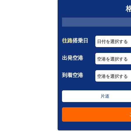
往路
搭乗日
出発空港
到着空港
片道