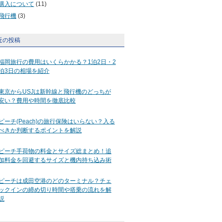
購入について
(11)
飛行機
(3)
近の投稿
福岡旅行の費用はいくらかかる？1泊2日・2
泊3日の相場を紹介
東京からUSJは新幹線と飛行機のどっちが
安い？費用や時間を徹底比較
ピーチ(Peach)の旅行保険はいらない？入る
べきか判断するポイントを解説
ピーチ手荷物の料金とサイズ総まとめ！追
加料金を回避するサイズと機内持ち込み術
ピーチは成田空港のどのターミナル？チェ
ックインの締め切り時間や搭乗の流れを解
説