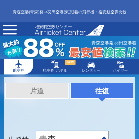
青森空港(青森)発→羽田空港(東京)着の飛行機・格安航空券比較
toggle
navigation
青森空港発 羽田空港着
NEW
航空券
航空券+ホテル
レンタカー
ハイヤー
片道
往復