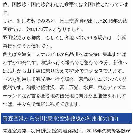
位、国際線・国内線合わせた数字では全国1位となっていま
す。
また、利用者数でみると、国土交通省が出した2016年の旅
客数では、約8,173万人となりました。
羽田空港から都内、もしくは各地へ出かける場合は、京浜
急行を使うと便利です。
例えば空港ターミナルビルから品川へは快特に乗車すれば
わずか14分です。横浜へ行く場合でも急行で28分、新宿へ
は品川から山手線に乗り換えて33分でアクセスできます。
バスを利用して観光地へ行く場合、京急のリムジンバスが
便利です。箱根や軽井沢、富士五湖、水戸、東京ディズニ
ーランドなど首都圏各地の観光地に向けた直通便を利用す
れば、手ぶらで気軽に観光できます。
青森空港から羽田(東京)空港路線の利用者の傾向
青森空港発―羽田(東京)空港着路線は、2016年の乗降客数が