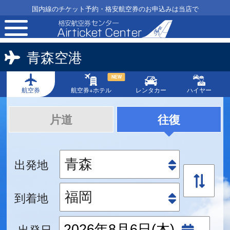
国内線のチケット予約・格安航空券のお申込みは当店で
toggle
navigation
青森空港
NEW
航空券
航空券+ホテル
レンタカー
ハイヤー
片道
往復
出発地
到着地
出発日