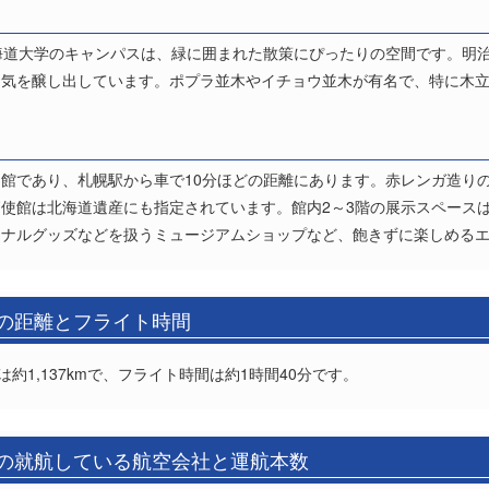
海道大学のキャンパスは、緑に囲まれた散策にぴったりの空間です。明
囲気を醸し出しています。ポプラ並木やイチョウ並木が有名で、特に木
館であり、札幌駅から車で10分ほどの距離にあります。赤レンガ造り
使館は北海道遺産にも指定されています。館内2～3階の展示スペース
ジナルグッズなどを扱うミュージアムショップなど、飽きずに楽しめる
)の距離とフライト時間
約1,137kmで、フライト時間は約1時間40分です。
)の就航している航空会社と運航本数