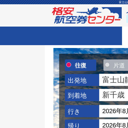
富士山
往復
片道
出発地
到着地
行き
帰り