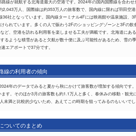
5路線が就航する北海道最大の空港です。2024年の国内国際線を合わせた
2,043万人、国際線は約353万人の旅客数で、国内線に限れば羽田
線36社となっています。国内線ターミナル4Fには映画館や温泉施設、3
けられています。多くの人で賑わう2Fのショッピングゾーンと3Fの飲
るなど、空港を訪れる利用客を楽しませる工夫が満載です。北海道にあ
要するような積雪があると欠航が数十便に及ぶ可能性があるため、雪の
快速エアポートで37分です。
)路線の利用者の傾向
2024年のデータでみると夏から秋にかけて旅客数が増加する傾向です。
ています。そのほか3月の旅客数も約1.1万人と多く、春休みの移動・観
000人未満と比較的少ないため、あえてこの時期を狙ってみるのもいいで
)についてのまとめ