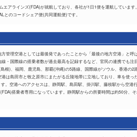
ームエアラインズ(FDA)が就航しており、各社が1日1便を運航しています
JALとのコードシェア便(共同運航便)です。
、地方管理空港としては最後発であったことから「最後の地方空港」と呼
国内線・国際線の搭乗者数が過去最高を記録するなど、官民の連携でも注
(島根)、福岡、鹿児島、那覇(沖縄)の5路線、国際線がソウル、香港の2
岡空港は島田市と牧之原市にまたがる丘陵地帯に立地しており、車を使っ
ます。空港へのアクセスは、静岡駅、島田駅、掛川駅、藤枝駅から空港
FDA)搭乗者専用になっています。静岡駅からの所要時間は約50分、そ