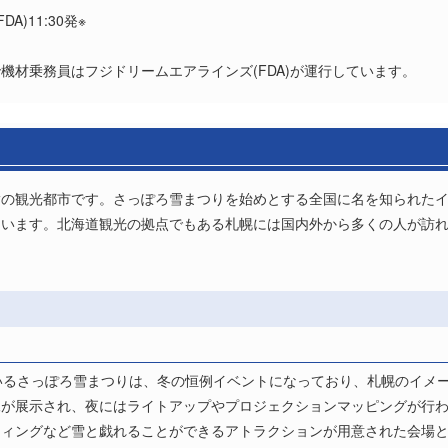
)11:30発※
)で機材乗務員はフジドリームエアラインズ(FDA)が運行しています。
指の観光都市です。さっぽろ雪まつりを始めとする全国に名を知られた
ています。北海道観光の拠点でもある札幌には国内外から多くの人が訪
いるさっぽろ雪まつりは、冬の恒例イベントになっており、札幌のイメ
像が展示され、夜にはライトアップやプロジェクションマッピングが行
ティングなど雪と戯れることができるアトラクションが用意された会場