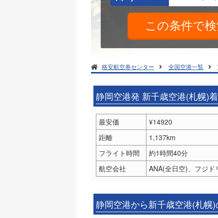
格安航空券センター
全国空港一覧
静岡空港発 新千歳空港(札幌)
最安価
¥14920
距離
1,137km
フライト時間
約1時間40分
航空会社
ANA(全日空)、フジド
静岡空港から新千歳空港(札幌