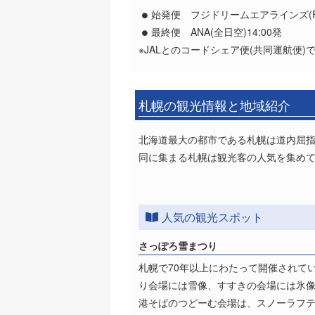
始発便 フジドリームエアラインズ(FDA
最終便 ANA(全日空)14:00発
※JALとのコードシェア便(共同運航便
札幌の観光情報と地域紹介
北海道最大の都市である札幌は道内屈
同に集まる札幌は観光客の人気を集め
人気の観光スポット
さっぽろ雪まつり
札幌で70年以上にわたって開催されて
り会場には雪像、すすきの会場には氷
港そばのつどーむ会場は、スノーラフ