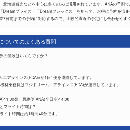
北海道観光などを中心に多くの人に活用されています。ANAの早割である「A
の「Dreamプライス」「Dreamフレックス」を狙って、お得に予約を
は、搭乗7日前までの予約に対応するので、比較的直近の予定にも合わせやす
)についてのよくある質問
空券の値段はいくらですか？
？
ームエアラインズ(FDA)※が1日1便を運航しています。
)で機材乗務員はフジドリームエアラインズ(FDA)が運行しています。
1:30発、最終便 ANA(全日空)14:00
離とフライト時間は？
、フライト時間は約1時間40分です。