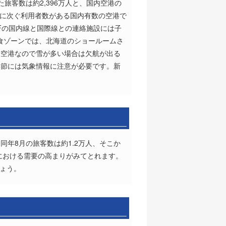
旅客数は約2,396万人と、国内空港の
空港に次ぐ利用者数がある国内有数の空港で
Fの国内線と国際線との連絡施設には子
食ゾーンでは、北海道のショールームさ
る空港なので雪が多い場合は欠航が出る
季節には気象情報に注意が必要です。新
同年8月の旅客数は約1.2万人、そこか
光における需要の高まりがみてとれます。
しょう。