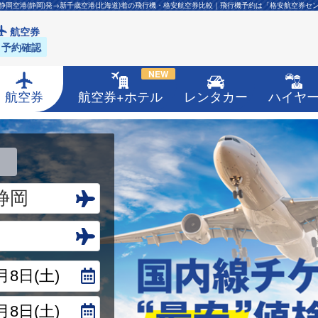
静岡空港(静岡)発→新千歳空港(北海道)着の飛行機・格安航空券比較｜飛行機予約は「格安航空券セ
航空券
予約確認
NEW
航空券
航空券+ホテル
レンタカー
ハイヤ