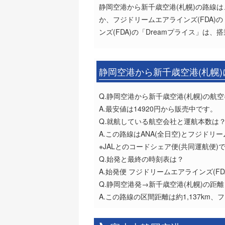
静岡空港から新千歳空港(札幌)の路線は、
か、フジドリームエアラインズ(FDA)
ンズ(FDA)の「Dreamプライス」
静岡空港から新千歳空港(札幌
Q.静岡空港から新千歳空港(札幌)の航
A.最安値は14920円から販売中です。
Q.就航している航空会社と運航本数は
A.この路線はANA(全日空)とフジドリ
※JALとのコードシェア便(共同運航便
Q.始発と最終の時刻表は？
A.始発便 フジドリームエアラインズ(FDA)1
Q.静岡空港発→新千歳空港(札幌)の距
A.この路線の区間距離は約1,137km