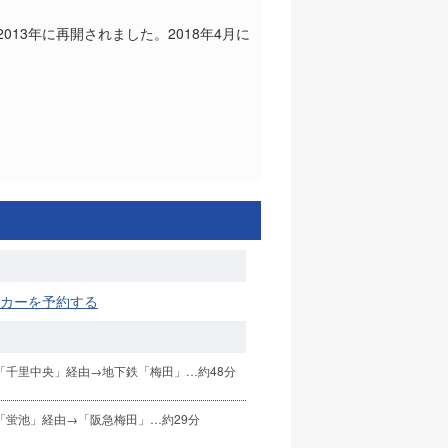
13年に再開されました。2018年4月に
タカーを予約する
「千里中央」経由→地下鉄「梅田」…約48分
「蛍池」経由→「阪急梅田」…約29分