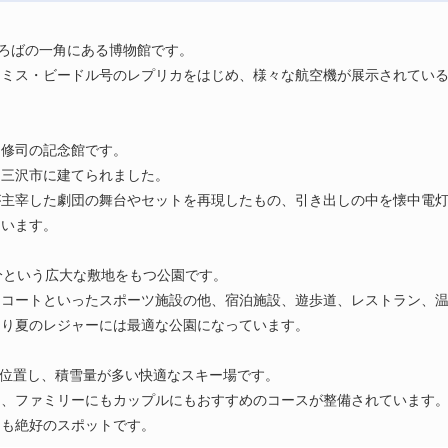
ひろばの一角にある博物館です。
たミス・ビードル号のレプリカをはじめ、様々な航空機が展示されてい
山修司の記念館です。
、三沢市に建てられました。
が主宰した劇団の舞台やセットを再現したもの、引き出しの中を懐中電
ています。
分という広大な敷地をもつ公園です。
コートといったスポーツ施設の他、宿泊施設、遊歩道、レストラン、温
あり夏のレジャーには最適な公園になっています。
所に位置し、積雪量が多い快適なスキー場です。
き、ファミリーにもカップルにもおすすめのコースが整備されています
にも絶好のスポットです。