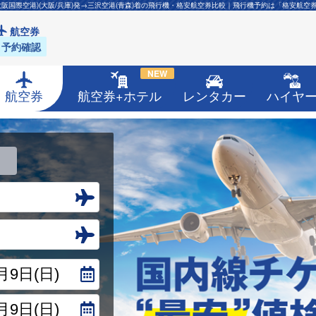
大阪国際空港)(大阪/兵庫)発→三沢空港(青森)着の飛行機・格安航空券比較｜飛行機予約は「格安航空
航空券
予約確認
NEW
航空券
航空券+ホテル
レンタカー
ハイヤ