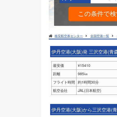
格安航空券センター
全国空港一覧
伊丹空港(大阪)発 三沢空港(青
最安価
¥15410
距離
985㎞
フライト時間
約1時間30分
航空会社
JAL(日本航空)
伊丹空港(大阪)から三沢空港(