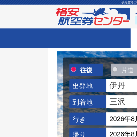
伊丹空港(
往復
片道
出発地
到着地
行き
帰り