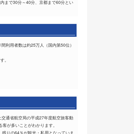
まで30分～40分、京都まで60分とい
年間利用者数は約25万人（国内第50位）
ます。
国土交通省航空局の平成27年度航空旅客動
る客が多いことがわかります。
、残りの64％が観光・私用となっていま