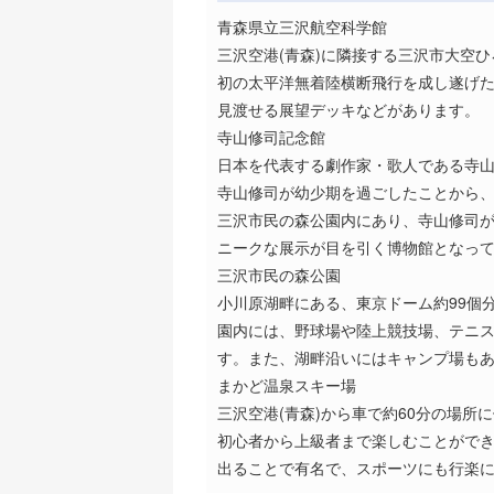
青森県立三沢航空科学館
三沢空港(青森)に隣接する三沢市大空
初の太平洋無着陸横断飛行を成し遂げ
見渡せる展望デッキなどがあります。
寺山修司記念館
日本を代表する劇作家・歌人である寺
寺山修司が幼少期を過ごしたことから
三沢市民の森公園内にあり、寺山修司
ニークな展示が目を引く博物館となっ
三沢市民の森公園
小川原湖畔にある、東京ドーム約99個
園内には、野球場や陸上競技場、テニス
す。また、湖畔沿いにはキャンプ場も
まかど温泉スキー場
三沢空港(青森)から車で約60分の場
初心者から上級者まで楽しむことがで
出ることで有名で、スポーツにも行楽