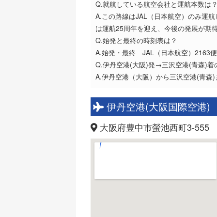
Q.就航している航空会社と運航本数は
A.この路線はJAL（日本航空）のみ運
は運航25周年を迎え、今後の発展が期
Q.始発と最終の時刻表は？
A.始発・最終 JAL（日本航空）2163便
Q.伊丹空港(大阪)発→三沢空港(青森)
A.伊丹空港（大阪）から三沢空港(青森
伊丹空港(大阪国際空港)
大阪府豊中市螢池西町3-555