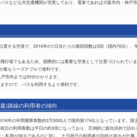
バスなど公共交通機関が充実しており、電車であれば大阪市内・神戸市内
位置する空港で、2016年の1日当たりの着陸回数は5回（国内70位）、
る飛行場でもあるため、国際的には重要な空港として位置づけられてい
スが最もリーズナブルで便利です。
八戸市内までは50分かかります。
いますので、バスを利用するより便利です。
青森)路線の利用者の傾向
2016年の年間乗降客数約3万3000人で国内第174位となっています。
祝日の利用客数は平日の約3倍になっており、圧倒的に観光目的で訪れ
光・私用が36％であるのに対し、土日祝日の利用者の目的は36％が仕事