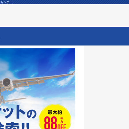
券センター」
ー