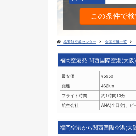
格安航空券センター
全国空港一覧
福岡空港発 関西国際空港(大阪
最安価
¥5950
距離
462km
フライト時間
約1時間10分
航空会社
ANA(全日空)、ピー
福岡空港から関西国際空港(大