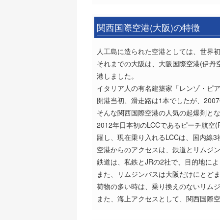
関西国際空港(大阪)の特徴
人工島に造られた空港としては、世界初
それまでの大阪は、大阪国際空港(伊丹
港しました。
イタリア人の有名建築家「レンゾ・ピ
開港当初、滑走路は1本でしたが、20
そんな関西国際空港の人気の起爆剤とな
2012年日本初のLCCであるピーチ航
躍し、現在乗り入れるLCCは、国内線3
空港からのアクセスは、鉄道とリムジ
鉄道は、私鉄とJRの2社で、目的地に
また、リムジンバスは大阪だけにとど
荷物の多い時は、乗り換えのないリム
また、海上アクセスとして、関西国際空