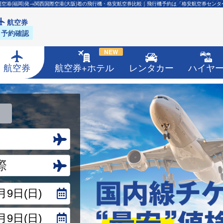
岡空港(福岡)発→関西国際空港(大阪)着の飛行機・格安航空券比較｜飛行機予約は「格安航空券センタ
航空券
予約確認
NEW
航空券
航空券+ホテル
レンタカー
ハイヤ