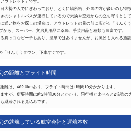
ムアウトレット」です。
連日大勢の人でにぎわっており、とくに場所柄、外国の方が多いのも特
行きのシャトルバスが運行しているので乗換や空港からの立ち寄りとし
活に近い物をお探しの場合は、アウトレットの目の前に広がる「りんく
ップから、スーパー、文房具用品に薬局、手芸用品と種類も豊富です。
れる真っ白なビーチもあり、温泉ではありませんが、お風呂も入れる施
の「りんくうタウン」下車すぐです。
阪)の距離とフライト時間
離は、462.0kmあり、フライト時間は1時間10分かかります。
ますが、所要時間は約2時間30分とかかり、飛行機と比べると2倍強の
後も継続される見込みです。
阪)の就航している航空会社と運航本数