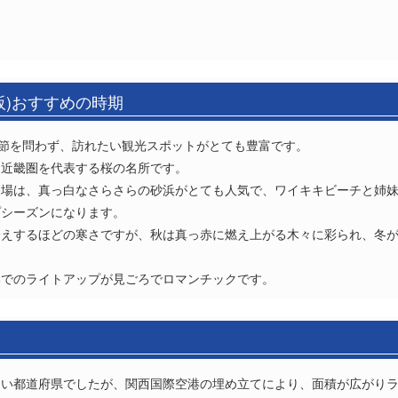
阪)おすすめの時期
季節を問わず、訪れたい観光スポットがとても豊富です。
、近畿圏を代表する桜の名所です。
浴場は、真っ白なさらさらの砂浜がとても人気で、ワイキキビーチと姉
プシーズンになります。
冷えするほどの寒さですが、秋は真っ赤に燃え上がる木々に彩られ、冬
部でのライトアップが見ごろでロマンチックです。
い都道府県でしたが、関西国際空港の埋め立てにより、面積が広がりラ