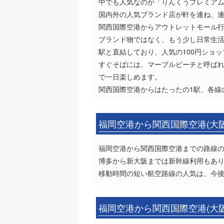
中でも人気なのが「りんくうプレミア
国内外の人気ブランド店が軒を連ね、
関西国際空港からアウトレットモール
ブランド物ではなく、もう少し日常生
駅と直結しており、人気の100円ショ
すぐそばには、マーブルビーチと呼ば
で一日楽しめます。
関西国際空港からはたったの1駅、各線
福岡空港から関西国際空港(大
福岡空港から関西国際空港までの路線の距
博多から新大阪までは新幹線利用もあり
移動時間の短い航空路線の人気は、今
福岡空港から関西国際空港(大