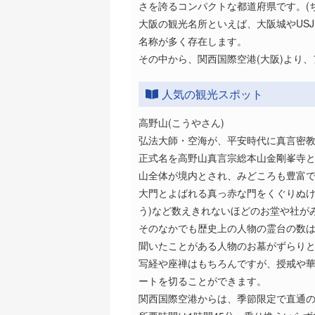
さを誇るコンパクトな都道府県です。(
大阪の観光名所といえば、大阪城やUS
名称が多く存在します。
その中から、関西国際空港(大阪)より
人気の観光スポット
高野山(こうやさん)
弘法大師・空海が、平安時代に真言密
正式名を高野山真言宗総本山金剛峯寺とい
山全体が境内とされ、みどころも豊富
大門とよばれる真っ赤な門をくぐりぬけ
う)など数えきれないほどのお堂や社が
そのなかでも歴史上の人物の霊台の数
聞いたことがある人物のお墓がずらり
写経や座禅はもちろんですが、授戒や
ートを切ることができます。
関西国際空港からは、季節限定で直通