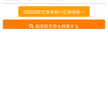
関西国際空港発着の空港情報へ
格安航空券を検索する
格安航空券センター
全国空港一覧
関西国際空港出発の就航路線一覧
関西国際発→宮崎着
お申し込みのご案内
アクセスガイド
ご利用案内
キャンセルについて
会社概要
採用情報
プライバシーポリシー
ご利用の流れ