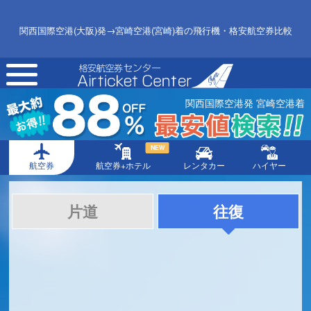
関西国際空港(大阪)発→宮崎空港(宮崎)着の飛行機・格安航空券比較
toggle
navigation
関西国際空港発 宮崎空港着
NEW
航空券
航空券+ホテル
レンタカー
ハイヤー
片道
往復