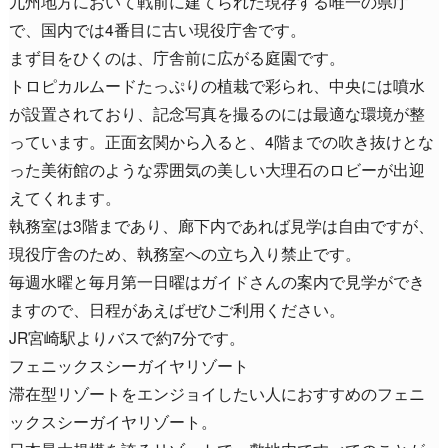
九州地方において戦前に建てられた現存する唯一の県庁
で、国内では4番目に古い現役庁舎です。
まず目をひくのは、庁舎前に広がる庭園です。
トロピカルムードたっぷりの植栽で彩られ、中央には噴水
が設置されており、記念写真を撮るのには最適な環境が整
っています。正面玄関から入ると、4階までの吹き抜けとな
った美術館のような雰囲気の美しい大理石のロビーが出迎
えてくれます。
執務室は3階まであり、廊下内であれば見学は自由ですが、
現役庁舎のため、執務室への立ち入り禁止です。
毎週水曜と毎月第一日曜はガイドさんの案内で見学ができ
ますので、日程があえばぜひご利用ください。
JR宮崎駅よりバスで約7分です。
フェニックスシーガイヤリゾート
滞在型リゾートをエンジョイしたい人におすすめのフェニ
ックスシーガイヤリゾート。