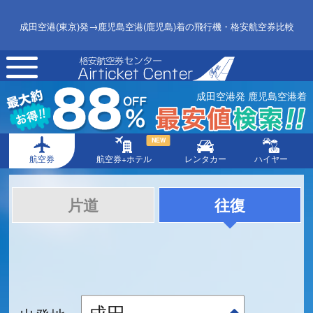
成田空港(東京)発→鹿児島空港(鹿児島)着の飛行機・格安航空券比較
toggle
navigation
成田空港発 鹿児島空港着
NEW
航空券
航空券+ホテル
レンタカー
ハイヤー
片道
往復