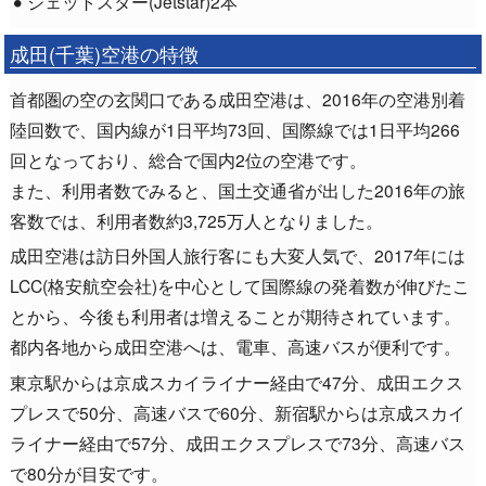
ジェットスター(Jetstar)2本
成田(千葉)空港の特徴
首都圏の空の玄関口である成田空港は、2016年の空港別着
陸回数で、国内線が1日平均73回、国際線では1日平均266
回となっており、総合で国内2位の空港です。
また、利用者数でみると、国土交通省が出した2016年の旅
客数では、利用者数約3,725万人となりました。
成田空港は訪日外国人旅行客にも大変人気で、2017年には
LCC(格安航空会社)を中心として国際線の発着数が伸びたこ
とから、今後も利用者は増えることが期待されています。
都内各地から成田空港へは、電車、高速バスが便利です。
東京駅からは京成スカイライナー経由で47分、成田エクス
プレスで50分、高速バスで60分、新宿駅からは京成スカイ
ライナー経由で57分、成田エクスプレスで73分、高速バス
で80分が目安です。