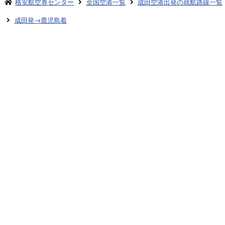
格安航空券センター
全国空港一覧
成田空港出発の就航路線一覧
成田発→鹿児島着
お申し込みのご案内
アクセスガイド
ご利用案内
キャンセルについて
会社概要
採用情報
プライバシーポリシー
ご利用の流れ
特定商取引表示
旅行業約款
格安航空券センターコラム
お問い合わせ
サイトマップ