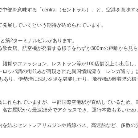
部を意味する「central（セントラル）」と、空港を意味する「
て発展していくという期待が込められています。
ルと第2ターミナルビルがあります。
る飲食店、航空機が発着する様子をわずか300mの距離から見
、雑貨やファッション、レストラン等が100店舗以上も出店し
ーロッパ調の街並みが再現された異国情緒漂う「レンガ通り」
呂もあり、伊勢湾に沈む夕陽を堪能したり、飛行機の離着陸の様
島に作られていますが、中部国際空港駅が直結しているため、
、名古屋駅から最速28分でアクセスでき、運行本数も多いため
内を結ぶセントレアリムジンや路線バス、高速船など、多数の