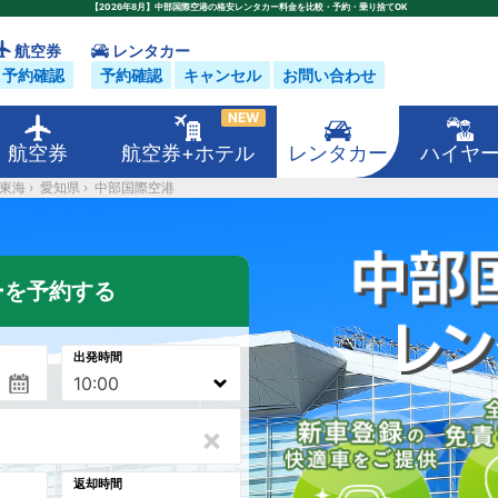
【2026年8月】中部国際空港の格安レンタカー料金を比較・予約・乗り捨てOK
航空券
レンタカー
予約確認
予約確認
キャンセル
お問い合わせ
NEW
航空券
航空券+ホテル
レンタカー
ハイヤ
東海
›
愛知県
›
中部国際空港
ーを予約する
出発時間
×
返却時間