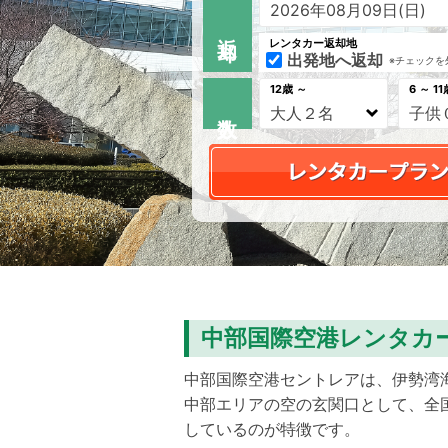
返 却
レンタカー返却地
出発地へ返却
※チェックを
12歳 ～
6 ～ 11
中部国際空港レンタカ
中部国際空港セントレアは、伊勢湾
中部エリアの空の玄関口として、全国
しているのが特徴です。