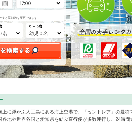
外すと返却地を変更できます。
歳
0 ～ 5歳
ー
海上に浮かぶ人工島にある海上空港で、「セントレア」の愛称
各地や世界各国と愛知県を結ぶ直行便が多数運行し、24時間運用