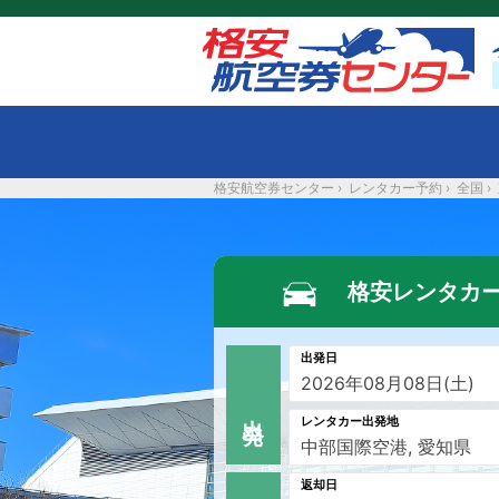
格安航空券センター
›
レンタカー予約
›
全国
›
格安レンタカ
出発日
出 発
レンタカー出発地
返却日