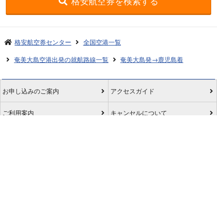
格安航空券を検索する
格安航空券センター
全国空港一覧
奄美大島空港出発の就航路線一覧
奄美大島発→鹿児島着
お申し込みのご案内
アクセスガイド
ご利用案内
キャンセルについて
会社概要
採用情報
プライバシーポリシー
ご利用の流れ
特定商取引表示
旅行業約款
格安航空券センターコラム
お問い合わせ