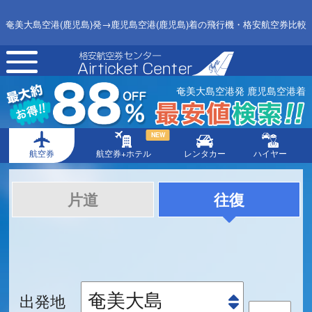
奄美大島空港(鹿児島)発→鹿児島空港(鹿児島)着の飛行機・格安航空券比較
toggle
navigation
奄美大島空港発 鹿児島空港着
NEW
航空券
航空券+ホテル
レンタカー
ハイヤー
片道
往復
出発地