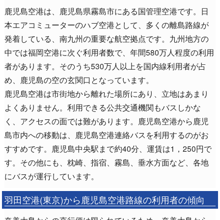
鹿児島空港は、鹿児島県霧島市にある国管理空港です。日
本エアコミューターのハブ空港として、多くの離島路線が
発着している、南九州の重要な航空拠点です。九州地方の
中では福岡空港に次ぐ利用者数で、年間580万人程度の利用
者があります。そのうち530万人以上を国内線利用者が占
め、鹿児島の空の玄関口となっています。
鹿児島空港は市街地から離れた場所にあり、立地はあまり
よくありません。利用できる公共交通機関もバスしかな
く、アクセスの面では難があります。鹿児島空港から鹿児
島市内への移動は、鹿児島空港連絡バスを利用するのがお
すすめです。鹿児島中央駅まで約40分、運賃は1，250円で
す。その他にも、枕崎、指宿、霧島、垂水方面など、各地
にバスが運行しています。
羽田空港(東京)から鹿児島空港路線の利用者の傾向
奄美大島からの直行便は限られているため、奄美大島から