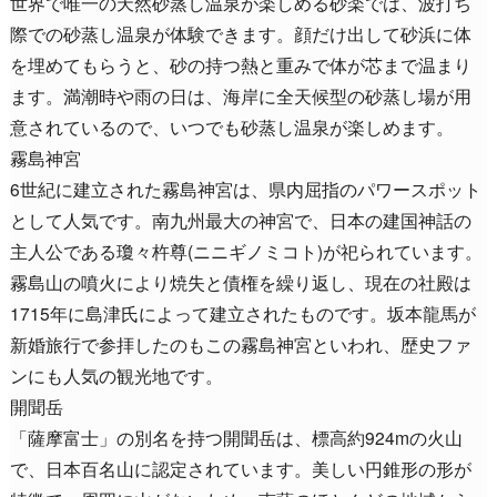
世界で唯一の天然砂蒸し温泉が楽しめる砂楽では、波打ち
際での砂蒸し温泉が体験できます。顔だけ出して砂浜に体
を埋めてもらうと、砂の持つ熱と重みで体が芯まで温まり
ます。満潮時や雨の日は、海岸に全天候型の砂蒸し場が用
意されているので、いつでも砂蒸し温泉が楽しめます。
霧島神宮
6世紀に建立された霧島神宮は、県内屈指のパワースポット
として人気です。南九州最大の神宮で、日本の建国神話の
主人公である瓊々杵尊(ニニギノミコト)が祀られています。
霧島山の噴火により焼失と債権を繰り返し、現在の社殿は
1715年に島津氏によって建立されたものです。坂本龍馬が
新婚旅行で参拝したのもこの霧島神宮といわれ、歴史ファ
ンにも人気の観光地です。
開聞岳
「薩摩富士」の別名を持つ開聞岳は、標高約924mの火山
で、日本百名山に認定されています。美しい円錐形の形が