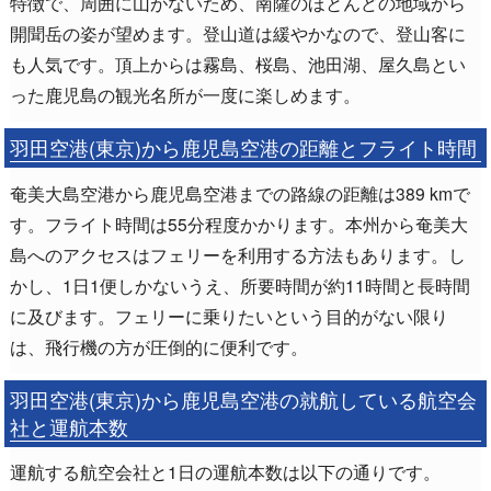
特徴で、周囲に山がないため、南薩のほとんどの地域から
開聞岳の姿が望めます。登山道は緩やかなので、登山客に
も人気です。頂上からは霧島、桜島、池田湖、屋久島とい
った鹿児島の観光名所が一度に楽しめます。
羽田空港(東京)から鹿児島空港の距離とフライト時間
奄美大島空港から鹿児島空港までの路線の距離は389 kmで
す。フライト時間は55分程度かかります。本州から奄美大
島へのアクセスはフェリーを利用する方法もあります。し
かし、1日1便しかないうえ、所要時間が約11時間と長時間
に及びます。フェリーに乗りたいという目的がない限り
は、飛行機の方が圧倒的に便利です。
羽田空港(東京)から鹿児島空港の就航している航空会
社と運航本数
運航する航空会社と1日の運航本数は以下の通りです。