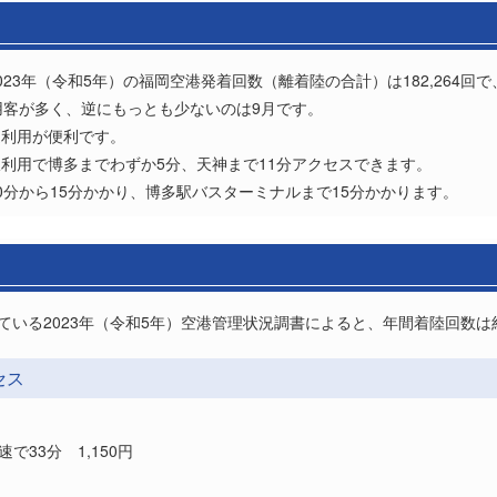
23年（令和5年）の福岡空港発着回数（離着陸の合計）は182,264回
用客が多く、逆にもっとも少ないのは9月です。
道利用が便利です。
利用で博多までわずか5分、天神まで11分アクセスできます。
0分から15分かかり、博多駅バスターミナルまで15分かかります。
ている2023年（令和5年）空港管理状況調書によると、年間着陸回数は約
セス
33分 1,150円