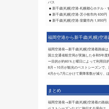
バス
新千歳(札幌)空港-札幌都心ホテル・すす
新千歳(札幌)空港-苫小牧市内 630円
新千歳(札幌)空港-室蘭市内 1,950円
福岡空港から新千歳(札幌)空
福岡空港発―新千歳(札幌)空港着路線は、
国土交通省航空局が実施した令和5年度
ー目的が約60％と曜日によって利用目
8月～10月が観光のベストシーズンで
4月から7月にかけて乗降客数が減り、
まとめ
福岡空港発→新千歳(札幌)空港着の路
ベストシーズンなどに旅行する場合は