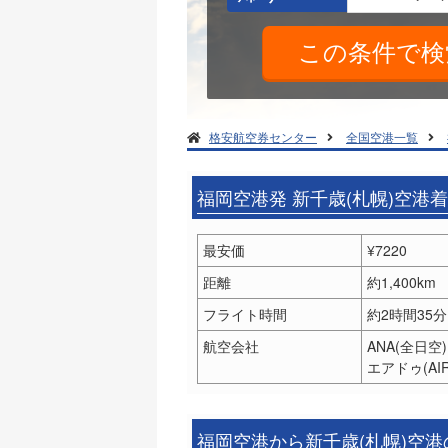
格安航空券センター
全国空港一覧
福岡空港発 新千歳(札幌)空港
最安価
¥7220
距離
約1,400km
フライト時間
約2時間35分
航空会社
ANA(全日空
エアドゥ(A
福岡空港から新千歳(札幌)空