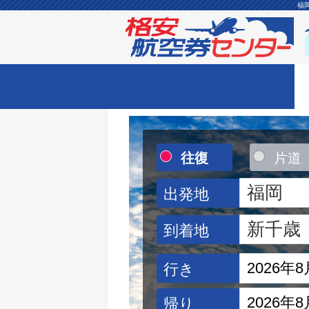
福
往復
片道
出発地
到着地
行き
帰り