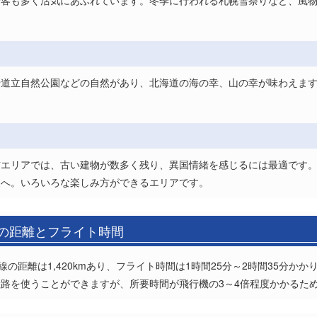
行客も多く活気にあふれています。冬季に行われる札幌雪祭りなど、風
。
や道立自然公園などの自然があり、北海道の海の幸、山の幸が味わえま
前エリアでは、古い建物が数多く残り、異国情緒を感じるには最適です
泉へ。いろいろな楽しみ方ができるエリアです。
港の距離とフライト時間
の距離は1,420kmあり、フライト時間は1時間25分～2時間35分かか
路を使うことができますが、所要時間が飛行機の3～4倍程度かかるた