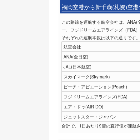
福岡空港から新千歳(札幌)空
この路線を運航する航空会社は、ANA(全日空
ー、フジドリームエアラインズ（FDA）
それぞれの運航本数は以下の通りです
航空会社
ANA(全日空)
JAL(日本航空)
スカイマーク(Skymark)
ピーチ・アビエーション(Peach)
フジドリームエアラインズ(FDA)
エア・ドゥ(AIR DO)
ジェットスター・ジャパン
合計で、1日あたり9便の直行便が運航