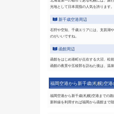
北海道第一の都市である札幌には、旅
光地として日本屈指の人気を誇ります
新千歳空港周辺
石狩や空知、千歳エリアには、支笏湖
のがいいですね。
函館周辺
函館をはじめ港町が点在する大沼、松
函館の夜景や五稜郭を訪ねた後は、温
福岡空港から新千歳(札幌)空
福岡空港から新千歳(札幌)空港までの路線
新幹線を利用すれば福岡から函館まで陸