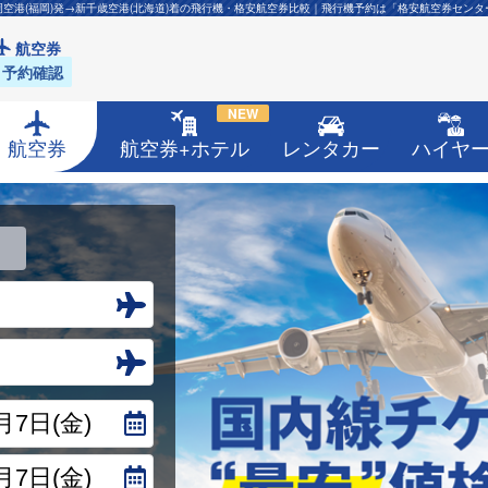
岡空港(福岡)発→新千歳空港(北海道)着の飛行機・格安航空券比較｜飛行機予約は「格安航空券センタ
航空券
予約確認
NEW
航空券
航空券+ホテル
レンタカー
ハイヤ