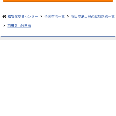
格安航空券センター
全国空港一覧
羽田空港出発の就航路線一覧
羽田発→秋田着
お申し込みのご案内
アクセスガイド
ご利用案内
キャンセルについて
会社概要
採用情報
プライバシーポリシー
ご利用の流れ
特定商取引表示
旅行業約款
格安航空券センターコラム
お問い合わせ
サイトマップ