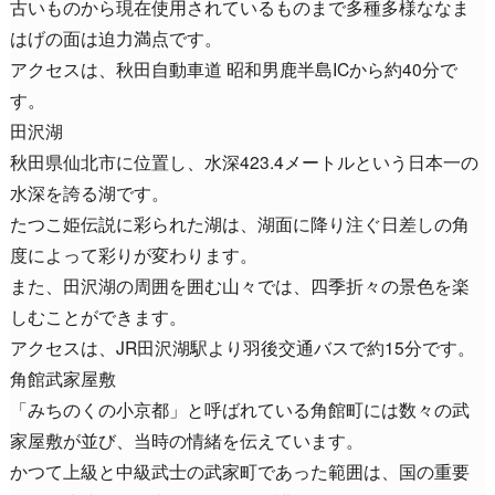
古いものから現在使用されているものまで多種多様ななま
はげの面は迫力満点です。
アクセスは、秋田自動車道 昭和男鹿半島ICから約40分で
す。
田沢湖
秋田県仙北市に位置し、水深423.4メートルという日本一の
水深を誇る湖です。
たつこ姫伝説に彩られた湖は、湖面に降り注ぐ日差しの角
度によって彩りが変わります。
また、田沢湖の周囲を囲む山々では、四季折々の景色を楽
しむことができます。
アクセスは、JR田沢湖駅より羽後交通バスで約15分です。
角館武家屋敷
「みちのくの小京都」と呼ばれている角館町には数々の武
家屋敷が並び、当時の情緒を伝えています。
かつて上級と中級武士の武家町であった範囲は、国の重要