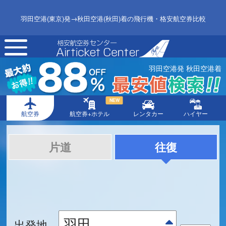
羽田空港(東京)発→秋田空港(秋田)着の飛行機・格安航空券比較
toggle
navigation
羽田空港発 秋田空港着
NEW
航空券
航空券+ホテル
レンタカー
ハイヤー
片道
往復
出発地