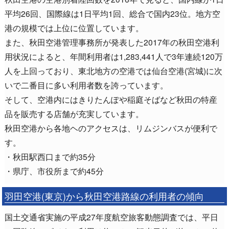
平均26回、国際線は1日平均1回、総合で国内23位。地方空
港の規模では上位に位置しています。
また、秋田空港管理事務所が発表した2017年の秋田空港利
用状況によると、年間利用者は1,283,441人で3年連続120万
人を上回っており、東北地方の空港では仙台空港(宮城)に次
いで二番目に多い利用者数を誇っています。
そして、空港内にはきりたんぽや稲庭そばなど秋田の特産
品を販売する店舗が充実しています。
秋田空港から各地ヘのアクセスは、リムジンバスが便利で
す。
・秋田駅西口まで約35分
・県庁、市役所まで約45分
羽田空港(東京)から秋田空港路線の利用者の傾向
国土交通省実施の平成27年度航空旅客動態調査では、平日