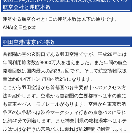
航空会社と運航本数
運航する航空会社と1日の運航本数は以下の通りです。
ANA(全日空)3本
羽田空港(東京)の特徴
首都圏の空の玄関口である羽田空港ですが、平成28年には
年間利用旅客数が8000万人を超えました。また年間の航空
発着回数は国内最大の約38万回です。そして航空貨物取扱
量は約84.4万トンで国内第2位になります。
ここから羽田空港から首都圏の各主要都市へのアクセス方
法を紹介します。空港から首都圏の主要都市へは車の他に
も電車やバス、モノレールがあります。空港から東京都渋
谷区の渋谷駅へは渋谷マークシティ行きの京急バスに乗れ
ば約40分で到着します。また神奈川県の箱根湯本へはホテ
ルはつはな行きの京急バスに乗れば約2時間で到着します。