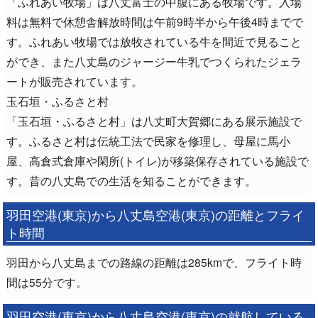
「ふれあい牧場」は八丈富士の中腹にある牧場です。入場
料は無料で休憩舎解放時間は午前9時半から午後4時までで
す。ふれあい牧場では放牧されている牛を間近で見ること
ができ、また八丈島のジャージー牛乳でつくられたジェラ
ートが販売されています。
玉石垣・ふるさと村
「玉石垣・ふるさと村」は八丈町大賀郷にある展示施設で
す。ふるさと村は伝統工法で民家を修理し、母屋に馬小
屋、高倉式倉庫や閑所(トイレ)が移築保存されている施設で
す。昔の八丈島での生活を知ることができます。
羽田空港(東京)から八丈島空港(東京)の距離とフライ
ト時間
羽田から八丈島までの路線の距離は285kmで、フライト時
間は55分です。
羽田空港(東京)から八丈島空港(東京)の就航している