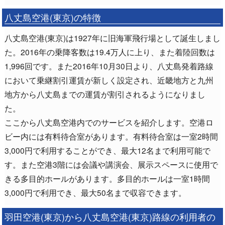
八丈島空港(東京)の特徴
八丈島空港(東京)は1927年に旧海軍飛行場として誕生しまし
た。2016年の乗降客数は19.4万人に上り、また着陸回数は
1,996回です。また2016年10月30日より、八丈島発着路線
において乗継割引運賃が新しく設定され、近畿地方と九州
地方から八丈島までの運賃が割引されるようになりまし
た。
ここから八丈島空港内でのサービスを紹介します。空港ロ
ビー内には有料待合室があります。有料待合室は一室2時間
3,000円で利用することができ、最大12名まで利用可能で
す。また空港3階には会議や講演会、展示スペースに使用で
きる多目的ホールがあります。多目的ホールは一室1時間
3,000円で利用でき、最大50名まで収容できます。
羽田空港(東京)から八丈島空港(東京)路線の利用者の