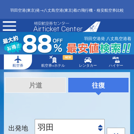
羽田空港(東京)発→八丈島空港(東京)着の飛行機・格安航空券比較
toggle
navigation
羽田空港発 八丈島空港着
NEW
航空券
航空券+ホテル
レンタカー
ハイヤー
片道
往復
出発地