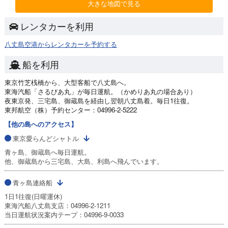
大きな地図で見る
レンタカーを利用
八丈島空港からレンタカーを予約する
船を利用
東京竹芝桟橋から、大型客船で八丈島へ。
東海汽船「さるびあ丸」が毎日運航。（かめりあ丸の場合あり）
夜東京発、三宅島、御蔵島を経由し翌朝八丈島着。毎日1往復。
東邦航空（株）予約センター：04996-2-5222
【他の島へのアクセス】
東京愛らんどシャトル
青ヶ島、御蔵島へ毎日運航。
他、御蔵島から三宅島、大島、利島へ飛んでいます。
青ヶ島連絡船
1日1往復(日曜運休)
東海汽船八丈島支店：04996-2-1211
当日運航状況案内テープ：04996-9-0033