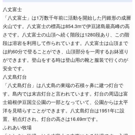
八丈富士
「八丈富士」は1万数千年前に活動を開始した円錐形の成層
火山です。八丈富士の標高は854.3mで伊豆諸島最高峰の高
さです。八丈富士の山頂へ続く階段は1280段あり、この階
段は溶岩を利用して作られています。八丈富士は山頂まで
は約60分で登ることができ、山頂部分を一周するお鉢巡り
ができます。登山をする時は登山用の靴と服装で行くのが
安全です。
八丈島灯台
「八丈島灯台」は八丈島の東端の石積ヶ鼻に建つ灯台で
す。島内では末吉灯台と言われています。灯台の周辺は富
士箱根伊豆国立公園の一部となっていて、公園からは太平
洋を見晴らすことができます。八丈島灯台は1951年に設
置、初点灯され、灯台の高さは16.69mです。
ふれあい牧場