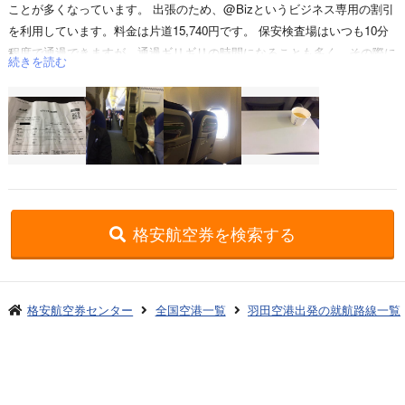
ことが多くなっています。 出張のため、@Bizというビジネス専用の割引
を利用しています。料金は片道15,740円です。 保安検査場はいつも10分
程度で通過できますが、通過ギリギリの時間になることも多く、その際に
続きを読む
は優先レーンを使用しています。 それでも結構待つのですが… 羽田空港
第2ターミナルの保安検査を通過した後にあるカードラウンジをいつも利
用しますが、朝早い時間であればパンなどの軽食が無料で食べることが可
能です。今回は12時の飛行機でしたので、もう終了していました。多くの
人が利用しているため、出入りが激しいですがコンセントがたくさんある
ため、携帯やパソコンを利用するのには困りません。今回は30分ほど利用
させていただきました。 飛行機は春休みの影響があるのかほぼ満席で、
かなり窮屈に感じました。ソフトドリンクのサービスはありますが、毎回
格安航空券を検索する
メニューが変わらないので何か季節の飲み物があるといいのですが… 客
室乗務員の方々はみなさん感じがよく、気持ちよく過ごすことができまし
た。荷物をしまう際に、私の背が低いので毎回苦労するのですが、今日は
格安航空券センター
全国空港一覧
羽田空港出発の就航路線一覧
CAさんに、手伝っていただき助かりました。
羽田発→伊丹(大阪国際)着
お申し込みのご案内
アクセスガイド