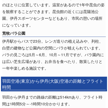
のほとりに位置しています。温室があるので1年中昆虫の姿
を観察することができます。昆虫館の近くには昆陽池公
園、伊丹スポーツセンターなどもあり、市民の憩いの場所
になっています。
荒牧バラ公園
伊丹駅からバスで23分。レンガ造りの植え込みや、列柱、
白壁の建物など公園内の空間にバラが植えられています。
バラの見ごろは5月～6月、10月～11月ですが、バラ園内に
は広い芝生広場があり、お弁当を食べたり、散策したりと
一年中楽しめる施設です。
羽田空港(東京)から伊丹(大阪)空港の距離とフライト
時間
羽田から伊丹までの路線の距離は514kmあり、フライト時
間は1時間5分～-1時間10分かかります。