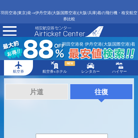
羽田空港(東京)発→伊丹空港(大阪国際空港)(大阪/兵庫)着の飛行機・格安航空
券比較
toggle
navigation
羽田空港発 伊丹空港(大阪国際空港)着
NEW
航空券
航空券+ホテル
レンタカー
ハイヤー
片道
往復