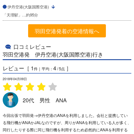
伊丹空港(大阪国際空港)
「天理駅」…約95分
羽田空港発着の空港情報へ
口コミレビュー
羽田空港発 伊丹空港(大阪国際空港)行き
レビュー［
1
4
］
件｜平均：
/
5
点
2018年04月09日
20代 男性 ANA
今回出張で羽田発→伊丹空港のANAを利用しました。会社と提携してい
る飛行機がANAかJALなのですが、周りがANAを利用している人が多く、
同行したりする際に同じ飛行機を利用するため必然的にANAを利用する