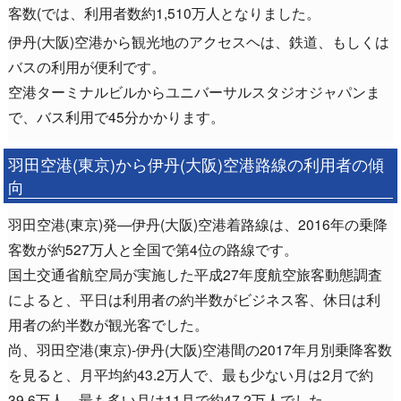
客数(では、利用者数約1,510万人となりました。
伊丹(大阪)空港から観光地のアクセスヘは、鉄道、もしくは
バスの利用が便利です。
空港ターミナルビルからユニバーサルスタジオジャパンま
で、バス利用で45分かかります。
羽田空港(東京)から伊丹(大阪)空港路線の利用者の傾
向
羽田空港(東京)発―伊丹(大阪)空港着路線は、2016年の乗降
客数が約527万人と全国で第4位の路線です。
国土交通省航空局が実施した平成27年度航空旅客動態調査
によると、平日は利用者の約半数がビジネス客、休日は利
用者の約半数が観光客でした。
尚、羽田空港(東京)-伊丹(大阪)空港間の2017年月別乗降客数
を見ると、月平均約43.2万人で、最も少ない月は2月で約
39.6万人、最も多い月は11月で約47.2万人でした。