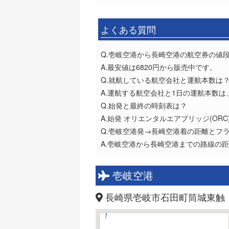
よくある質問
Q.壱岐空港から長崎空港の航空券の値
A.最安値は6820円から販売中です。
Q.就航している航空会社と運航本数は
A.運航する航空会社と1日の運航本数は
Q.始発と最終の時刻表は？
A.始発 オリエンタルエアブリッジ(ORC)
Q.壱岐空港発→長崎空港着の距離とフ
A.壱岐空港から長崎空港までの路線の距
壱岐空港
長崎県壱岐市石田町筒城東触