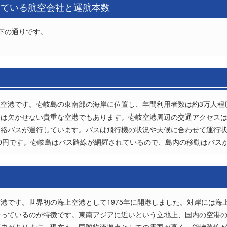
している航空会社と運航本数
下の通りです。
空港です。壱岐島の東南部の海岸に位置し、年間利用者数は約3万人程
には欠かせない貴重な空港でもあります。壱岐空港周辺の交通アクセス
連絡バスが運行しています。バスは飛行機の状況や天候に合わせて運行
750円です。壱岐島はバス路線が網羅されているので、島内の移動はバス
港です。世界初の海上空港として1975年に開港しました。対岸には海
っているのが特徴です。東南アジアに近いという立地上、国内の空港の