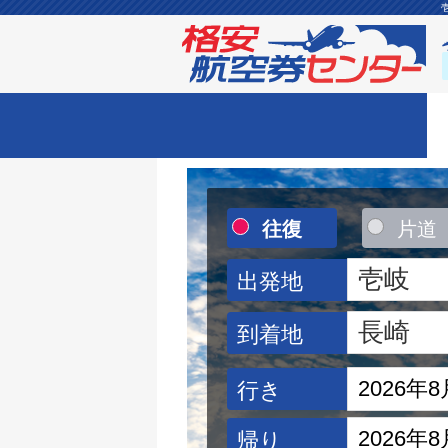
往復
片道
出発地
到着地
行き
帰り