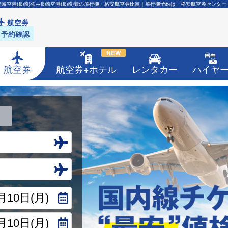
壱岐空港(長崎)発→長崎空港(長崎)着の飛行機・格安航空券比較｜飛行機予約は「格安航空券センター
航空券
予約確認
NEW
航空券
航空券+ホテル
レンタカー
ハイヤ