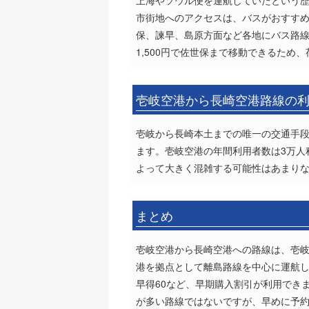
上海やソウル便を運航していたという
市街地へのアクセスは、バスがおすす
保、諫早、島原方面など各地にバス路線
1,500円で佐世保まで移動できるため
壱岐空港から長崎空港路線の
壱岐から長崎本土までの唯一の交通手
ます。壱岐空港の年間利用者数は3万人
よって大きく混雑する可能性はあまり
まとめ
壱岐空港から長崎空港への路線は、壱岐
港を拠点として離島路線を中心に運航し
早得60など、早期購入割引が利用できま
が多い路線ではないですが、早めに予