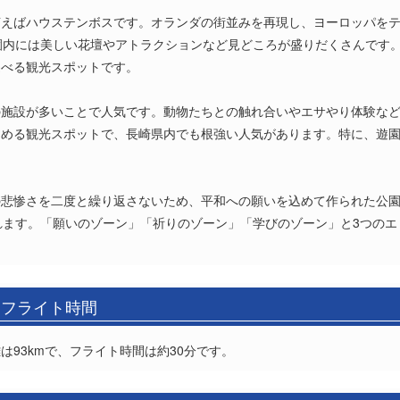
言えばハウステンボスです。オランダの街並みを再現し、ヨーロッパを
園内には美しい花壇やアトラクションなど見どころが盛りだくさんです
遊べる観光スポットです。
の施設が多いことで人気です。動物たちとの触れ合いやエサやり体験な
しめる観光スポットで、長崎県内でも根強い人気があります。特に、遊
の悲惨さを二度と繰り返さないため、平和への願いを込めて作られた公
れます。「願いのゾーン」「祈りのゾーン」「学びのゾーン」と3つの
とフライト時間
93kmで、フライト時間は約30分です。