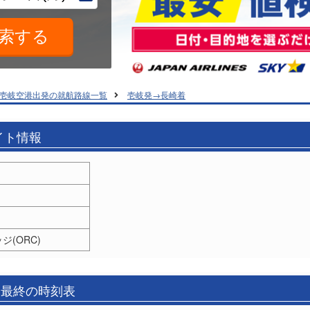
壱岐空港出発の就航路線一覧
壱岐発→長崎着
イト情報
(ORC)
と最終の時刻表