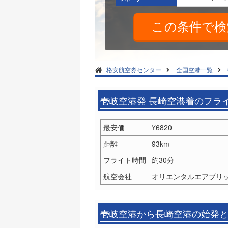
格安航空券センター
全国空港一覧
壱岐空港発 長崎空港着のフラ
最安価
¥6820
距離
93km
フライト時間
約30分
航空会社
オリエンタルエアブリッジ
壱岐空港から長崎空港の始発