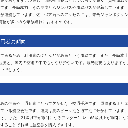
歴史があります。現在も、国際物流拠点としての需要が高く、貨物路線
めです。長崎駅前行きの空港リムジンバスや路線バスが発着しています
が運航しています。佐世保方面へのアクセスには、乗合ジャンボタクシ
、荷物が多い方や家族連れにおすすめです。
利用者の傾向
段であるため、利用者のほとんどが島民という路線です。また、長崎本
程度と、国内の空港の中でもかなり少ないです。観光需要もありますが
ないでしょう。
島の住民や、通勤者にとって欠かせない交通手段です。運航するオリエン
ている航空会社です。運賃は夏のピーク期と通常期に分かれています。
す。また、21歳以下が割引になるアンダー21や、65歳以上が割引にな
約することでお得に航空券を購入できます。