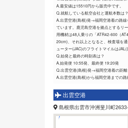
A.最安値は15510円から販売中です。
Q.就航している航空会社と運航本数は
A.出雲空港(島根)発→福岡空港着の路線
ています。鹿児島空港を拠点とするリー
用機材は48人乗りの「ATR42-600（
20cm)、それ以上となると、検査場を
ューター(JAC)のフライトマイルはJA
Q.始発と最終の時刻表は？
A.始発便 10:55発、最終便 19:20発
Q.出雲空港(島根)発→福岡空港着の距
A.出雲空港(島根)から福岡空港までの路
出雲空港
島根県出雲市沖洲斐川町2633-