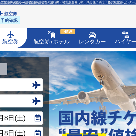
出雲空港(島根)発→福岡空港(福岡)着の飛行機・格安航空券比較｜飛行機予約は「格安航空券センター
航空券
予約確認
NEW
航空券
航空券+ホテル
レンタカー
ハイヤ