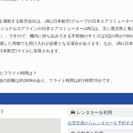
？
を運航する航空会社は、JAL(日本航空)グループの日本エアコミューター
ジョナルエアラインの日本エアコミューター(JAC)は、主に鹿児島と
AT4）」ですので、機内に持ち込みできる手荷物のサイズは3辺の和が100cm
通過した荷物でも預け入れが必要となる場合があります。なお、JAL(日
L(日本航空)マイルに加算されます。
離とフライト時間は？
線の距離は約300kmあり、フライト時間は約1時間15分です。
1
レンタカーを利用
出雲空港からレンタカーを予約す