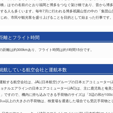
い橋」はその名前のとおり福岡と博多をつなぐ架け橋であり、昔から博
する人も多くいます。毎年7月に行われる博多祇園山笠の中の「集団山
はじめ、市民や観光客を盛り上げることを目的として始まった行事です
の距離とフライト時間
の距離は約300kmあり、フライト時間は約1時間15分です。
の就航している航空会社と運航本数
運航する航空会社は、JAL(日本航空)グループの日本エアコミューター(J
ョナルエアラインの日本エアコミューター(JAC)は、主に鹿児島と奄
T4）」ですので、機内に持ち込みできる手荷物のサイズは「3辺の和が100cm
5㎝×20㎝以上の大きさの手荷物は、検査場を通過した場合でも受託手荷物