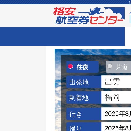
往復
片道
出発地
到着地
行き
帰り