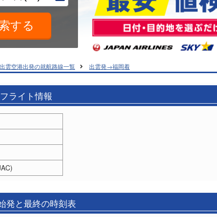
出雲空港出発の就航路線一覧
出雲発→福岡着
のフライト情報
AC)
の始発と最終の時刻表