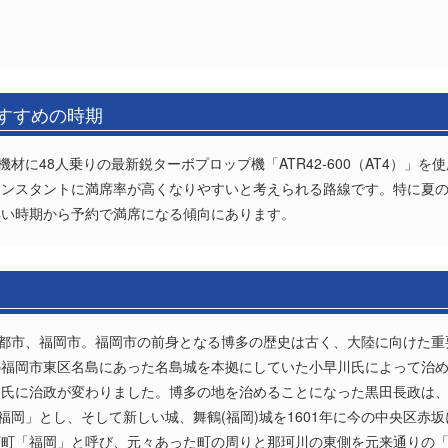
おすすめの時期
機材に48人乗りの最新鋭ターボプロップ機「ATR42-600（AT4）」
コンスタントに満席率が高くなりやすいと考えられる路線です。特に夏
早い時期から予約で満席になる傾向にあります。
の都市、福岡市。福岡市の前身となる博多の歴史は古く、大陸に向けた重
の福岡市東区名島にあった名島城を本拠にしていた小早川氏によって治
田氏に治政が変わりました。博多の地を治めることになった黒田長政は
福岡」とし、そして新しい城、舞鶴(福岡)城を1601年に今の中央区赤
下町「福岡」と呼び、元々あった町の周りと那珂川の東側を元来通りの