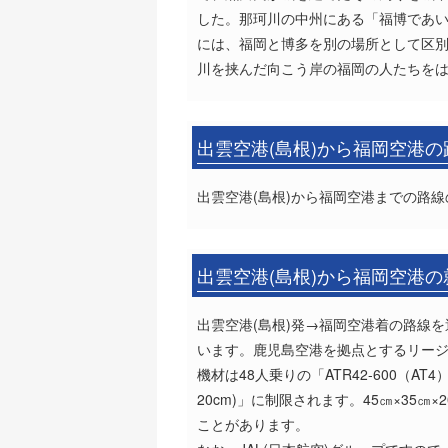
した。那珂川の中州にある「福博であ
には、福岡と博多を別の場所として区別
川を挟んだ向こう岸の福岡の人たちを
出雲空港(島根)から福岡空港
出雲空港(島根)から福岡空港までの路線
出雲空港(島根)から福岡空港
出雲空港(島根)発→福岡空港着の路線を
います。鹿児島空港を拠点とするリージ
機材は48人乗りの「ATR42-600（A
20cm)」に制限されます。45㎝×3
ことがあります。