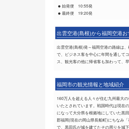
始発便 10:55発
最終便 19:20発
出雲空港(島根)から福岡空港
出雲空港(島根)発～福岡空港の路線は、
で、ビジネス客を中心に年間を通して
ス、観光客の他に帰省客も加わって、
福岡市の観光情報と地域紹介
160万人を超える人々が住む九州最大
いたとされています。戦国時代は現在
になって大分県を根拠地にしていた黒
郡福岡(現在の岡山県長船町)にちなみ「
で、黒田氏が城を建てたその周りを城