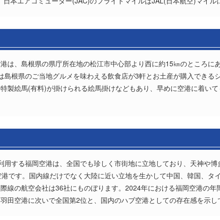
、日本エアコミューター(JAC)のフライトマイルはJAL(日本航空)マイ
港は、島根県の県庁所在地の松江市中心部より西に約15㎞のところに
は島根県のご当地グルメを味わえる飲食店が3軒とお土産が購入できる
特製絵馬(有料)が掛けられる絵馬掛けなどもあり、早めに空港に着い
人が利用する福岡空港は、全国でも珍しく市街地に立地しており、天神や
空港です。国内線だけでなく大陸に近い立地を生かして中国、韓国、タ
線の航空会社は36社にものぼります。2024年における福岡空港の年間
羽田空港に次いで全国第2位と、国内のハブ空港としての存在感を示し