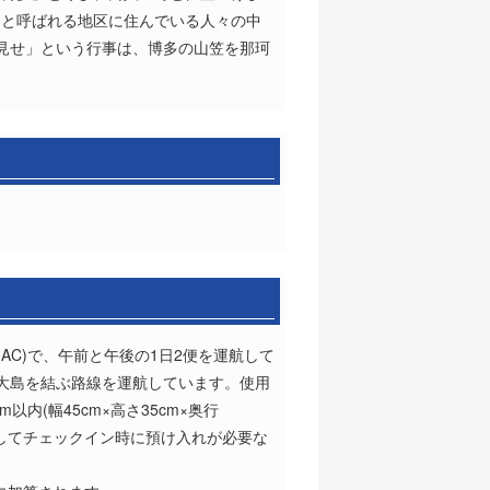
多と呼ばれる地区に住んでいる人々の中
見せ」という行事は、博多の山笠を那珂
。
AC)で、午前と午後の1日2便を運航して
美大島を結ぶ路線を運航しています。使用
以内(幅45cm×高さ35cm×奥行
としてチェックイン時に預け入れが必要な