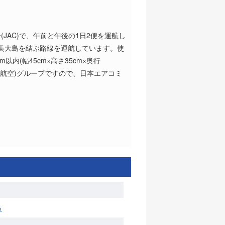
(JAC)で、午前と午後の1日2便を運航し
奄美大島を結ぶ路線を運航しています。使
以内(幅45cm×高さ35cm×奥行
本航空)グループですので、日本エアコミ
る