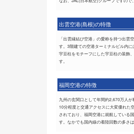
なお、JAL(日本航空)グループですので
出雲空港(島根)の特徴
「出雲縁結び空港」の愛称を持つ出雲空
す。3階建ての空港ターミナルビル内に
宇豆柱をモチーフにした宇豆柱の装飾、
す。
福岡空港の特徴
九州の玄関口として年間約2,670万
10分程度と交通アクセスに大変優れた
されており、福岡空港に就航している国際
す。なかでも国内線の着陸回数の多さは