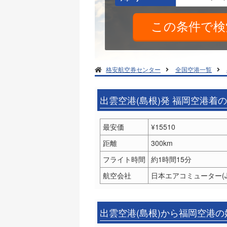
格安航空券センター
全国空港一覧
出雲空港(島根)発 福岡空港着
最安価
¥15510
距離
300km
フライト時間
約1時間15分
航空会社
日本エアコミューター(J
出雲空港(島根)から福岡空港