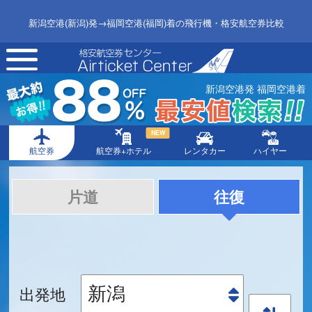
新潟空港(新潟)発→福岡空港(福岡)着の飛行機・格安航空券比較
toggle
navigation
新潟空港発 福岡空港着
NEW
航空券
航空券+ホテル
レンタカー
ハイヤー
片道
往復
出発地