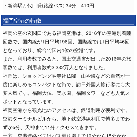
・新潟駅万代口発(路線バス) 34分 410円
福岡空港の特徴
福岡の空の玄関口である福岡空港は、2016年の空港別着陸
回数で、国内線が1日平均196回、国際線では1日平均46回
となっており、総合で国内4位の空港です。
また、利用者数でみると、国土交通省が出した2016年の旅
客数では、利用者数約2,232万人となりました。
福岡は、ショッピングや寺社仏閣、山や海などの自然が一
度に楽しめるコンパクトな街で、訪日外国人旅行客にも大
変人気です。福岡大仏、楽水園、福岡タワーなども人気ス
ポットとなっています。
福岡空港から観光地のアクセスは、鉄道利用が便利です。
空港ターミナルビルから、地下鉄空港線利用で博多までわ
ずか5分、天神まで11分アクセスできます。
一方、空港連絡バスはバス乗り場まで10分から15分かか