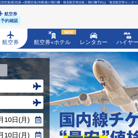
新潟空港(新潟)発→那覇空港(沖縄)着の飛行機・格安航空券比較｜飛行機予約は「格安航空券センター
航空券
予約確認
NEW
航空券
航空券+ホテル
レンタカー
ハイヤ