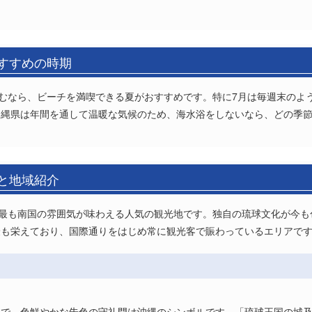
おすすめの時期
しむなら、ビーチを満喫できる夏がおすすめです。特に7月は毎週末のよ
沖縄県は年間を通して温暖な気候のため、海水浴をしないなら、どの季
報と地域紹介
で最も南国の雰囲気が味わえる人気の観光地です。独自の琉球文化が今
最も栄えており、国際通りをはじめ常に観光客で賑わっているエリアで
つで、色鮮やかな朱色の守礼門は沖縄のシンボルです。「琉球王国の城