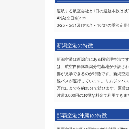
運航する航空会社と1日の運航本数は以
ANA(全日空)1本
3/25～5/31及び10/1～10/27の季節
新潟空港の特徴
新潟空港は新潟市にある国管理空港で
は、航空自衛隊新潟分屯基地が併設さ
姿が見学できるのが特徴です。新潟空
線バスが運行しています。リムジンバス
万代口までを約33分で結びます。運賃
片道3,000円のお得な料金で利用で
那覇空港(沖縄)の特徴