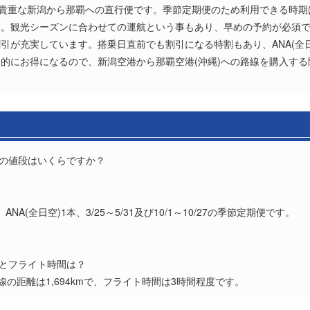
、貴重な新潟から那覇への直行便です。季節定期便のため利用できる時
。観光シーズンに合わせての運航という事もあり、早めの予約が必須です。
引が充実しています。搭乗日直前でも割引になる特割もあり、ANA(全
的にお得になるので、新潟空港から那覇空港(沖縄)への路線を購入す
券の値段はいくらですか？
？
A(全日空)1本、3/25～5/31及び10/1～10/27の季節定期便です。
離とフライト時間は？
線の距離は1,694kmで、フライト時間は3時間程度です。