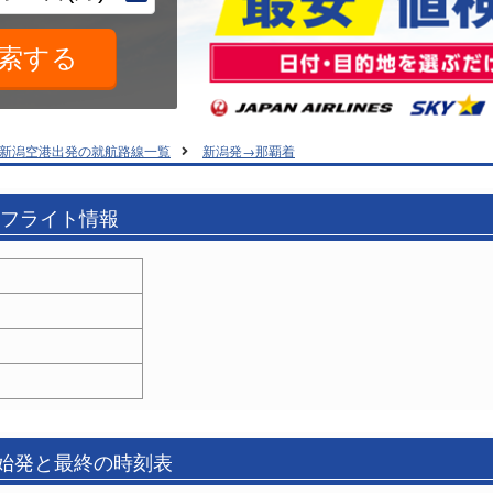
新潟空港出発の就航路線一覧
新潟発→那覇着
のフライト情報
の始発と最終の時刻表