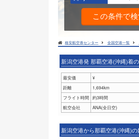
格安航空券センター
全国空港一覧
新潟空港発 那覇空港(沖縄)着
最安価
¥
距離
1,694km
フライト時間
約3時間
航空会社
ANA(全日空)
新潟空港から那覇空港(沖縄)