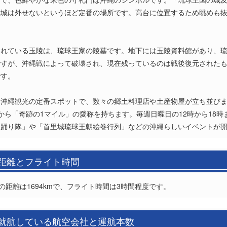
里城は外せないというほど定番の場所です。高台に位置するため眺めも
されている玉陵は、琉球王家の陵墓です。地下には玉陵資料館があり、
ですが、沖縄戦によって破壊され、現在残っているのは戦後復元された
です。
。沖縄観光の定番スポットで、数々の郷土料理店や土産物屋が立ち並び
から「奇跡の1マイル」の愛称を持ちます。毎週日曜日の12時から18
ー踊り隊」や「首里城琉球王朝絵巻行列」などの沖縄らしいイベントが
の距離とフライト時間
の距離は1694kmで、フライト時間は3時間程度です。
の就航している航空会社と運航本数