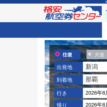
往復
片道
出発地
到着地
行き
帰り