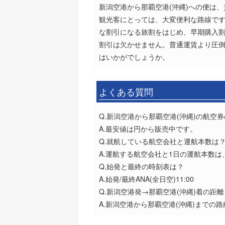
新潟空港から那覇空港(沖縄)への便は
観光客にとっては、大変便利な路線です
な割引になる旅割をはじめ、早期購入割
割引は欠かせません。普通運賃より圧倒
はいかがでしょうか。
よくある質問
Q.新潟空港から那覇空港(沖縄)の航空
A.最安値は円から販売中です。
Q.就航している航空会社と運航本数は
A.運航する航空会社と1日の運航本数は、AN
Q.始発と最終の時刻表は？
A.始発/最終ANA(全日空)11:00
Q.新潟空港発→那覇空港(沖縄)着の距
A.新潟空港から那覇空港(沖縄)までの路