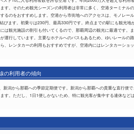
ベスト10に入る利用者数を誇る空港です。年間2000万人を超える利用者
います。そのため観光シーズンの利用者は非常に多く、空港ターミナル
動するのをおすすめします。空港から市街地へのアクセスは、モノレー
結びます。初乗りは230円、最高330円です。終点までの駅にも観光地が数多
には観光施設の割引も付いてくるので、那覇周辺の観光に最適です。ま
スが運行しています。主要なホテルへのバスもあるため、ゆいレールの
なら、レンタカーの利用もおすすめですが、空港内にはレンタカーショ
路線の利用者の傾向
は、新潟から那覇への季節定期便です。新潟から那覇への貴重な直行便
ます。ただし、1日1便しかないため、特に観光客が集中する連休など