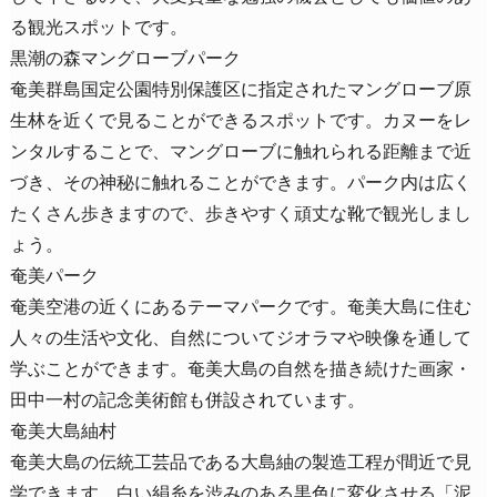
る観光スポットです。
黒潮の森マングローブパーク
奄美群島国定公園特別保護区に指定されたマングローブ原
生林を近くで見ることができるスポットです。カヌーをレ
ンタルすることで、マングローブに触れられる距離まで近
づき、その神秘に触れることができます。パーク内は広く
たくさん歩きますので、歩きやすく頑丈な靴で観光しまし
ょう。
奄美パーク
奄美空港の近くにあるテーマパークです。奄美大島に住む
人々の生活や文化、自然についてジオラマや映像を通して
学ぶことができます。奄美大島の自然を描き続けた画家・
田中一村の記念美術館も併設されています。
奄美大島紬村
奄美大島の伝統工芸品である大島紬の製造工程が間近で見
学できます。白い絹糸を渋みのある黒色に変化させる「泥