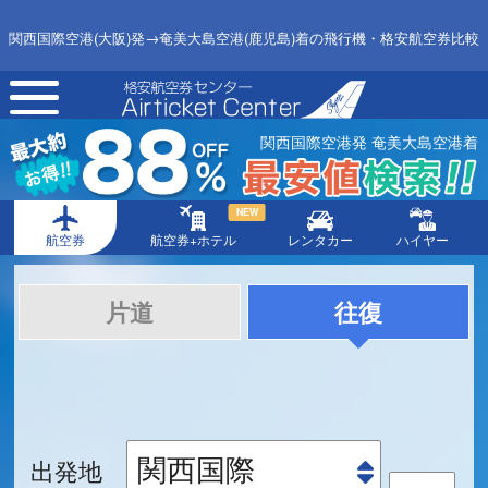
関西国際空港(大阪)発→奄美大島空港(鹿児島)着の飛行機・格安航空券比較
toggle
navigation
関西国際空港発 奄美大島空港着
NEW
航空券
航空券+ホテル
レンタカー
ハイヤー
片道
往復
出発地