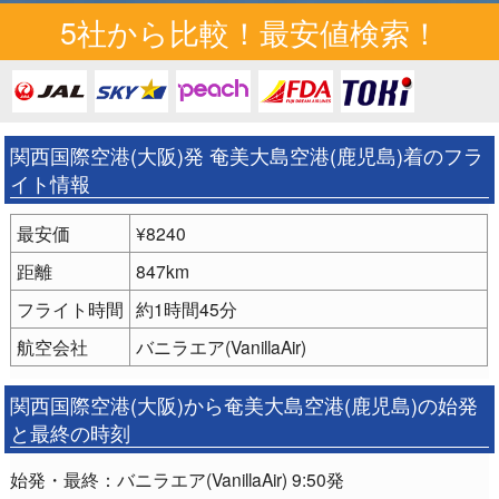
5社から比較！最安値検索！
関西国際空港(大阪)発 奄美大島空港(鹿児島)着のフラ
イト情報
最安価
¥8240
距離
847km
フライト時間
約1時間45分
航空会社
バニラエア(VanillaAir)
関西国際空港(大阪)から奄美大島空港(鹿児島)の始発
と最終の時刻
始発・最終：バニラエア(VanillaAir) 9:50発