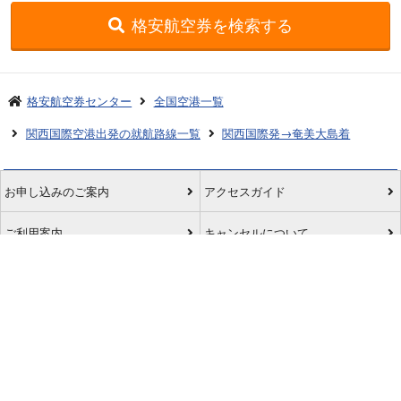
格安航空券を検索する
格安航空券センター
全国空港一覧
関西国際空港出発の就航路線一覧
関西国際発→奄美大島着
お申し込みのご案内
アクセスガイド
ご利用案内
キャンセルについて
会社概要
採用情報
プライバシーポリシー
ご利用の流れ
特定商取引表示
旅行業約款
格安航空券センターコラム
お問い合わせ