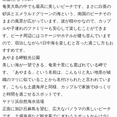
奄美大島の中でも最高に美しいビーチです。まさに白亜の
砂浜とエメラルドグリーンの海という、南国のビーチその
ままの風景が広がっています。波が穏やかなので、カップ
ルや子連れのファミリーも安心して楽しむことができま
す。ビーチ周辺にはコテージやホテルが建ち並んでいます
ので、宿泊しながら1日中海を楽しむと言った過ごし方もお
すすめです。
あやまる岬観光公園
美しい海が一望できる、奄美十景にも選ばれている岬で
す。「あやまる」という名前は、こんもりと丸い地形が綾
織のマリに似ていることから名付けられたと言われていま
す。こちらも土盛海岸と同様、カップルで家族でゆっくり
と時間を過ごせるスポットです。
ヤドリ浜自然海水浴場
正面に加計呂麻島を望む、広大なパノラマの美しいビーチ
です。土盛海岸など観光客でにぎわうスポットからは少し