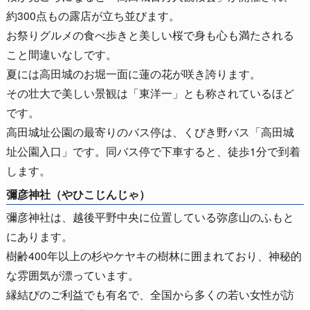
約300点もの露店が立ち並びます。
お祭りグルメの食べ歩きと美しい桜で身も心も満たされる
こと間違いなしです。
夏には高田城のお堀一面に蓮の花が咲き誇ります。
その壮大で美しい景観は「東洋一」とも称されているほど
です。
高田城址公園の最寄りのバス停は、くびき野バス「高田城
址公園入口」です。同バス停で下車すると、徒歩1分で到着
します。
彌彦神社（やひこじんじゃ）
彌彦神社は、越後平野中央に位置している弥彦山のふもと
にあります。
樹齢400年以上の杉やケヤキの樹林に囲まれており、神秘的
な雰囲気が漂っています。
縁結びのご利益でも有名で、全国から多くの若い女性が訪