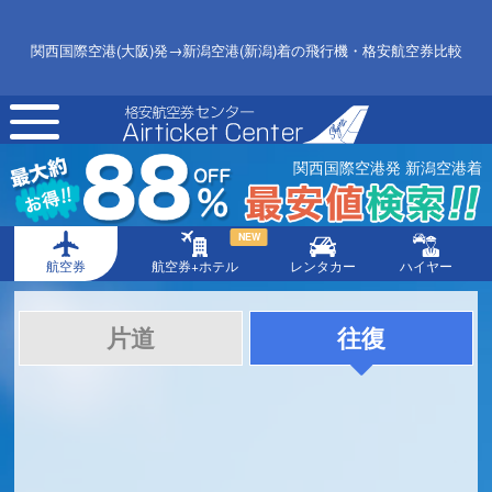
関西国際空港(大阪)発→新潟空港(新潟)着の飛行機・格安航空券比較
toggle
navigation
関西国際空港発 新潟空港着
NEW
航空券
航空券+ホテル
レンタカー
ハイヤー
片道
往復