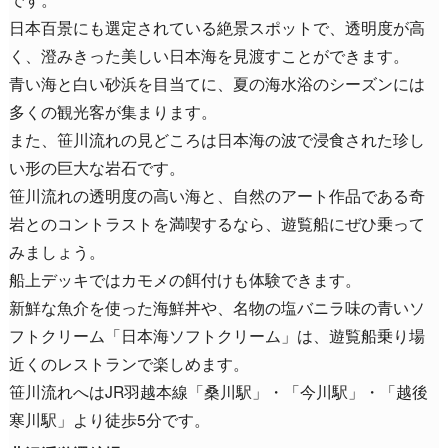
日本百景にも選定されている絶景スポットで、透明度が高
く、澄みきった美しい日本海を見渡すことができます。
青い海と白い砂浜を目当てに、夏の海水浴のシーズンには
多くの観光客が集まります。
また、笹川流れの見どころは日本海の波で浸食された珍し
い形の巨大な岩石です。
笹川流れの透明度の高い海と、自然のアート作品である奇
岩とのコントラストを満喫するなら、遊覧船にぜひ乗って
みましょう。
船上デッキではカモメの餌付けも体験できます。
新鮮な魚介を使った海鮮丼や、名物の塩バニラ味の青いソ
フトクリーム「日本海ソフトクリーム」は、遊覧船乗り場
近くのレストランで楽しめます。
笹川流れへはJR羽越本線「桑川駅」・「今川駅」・「越後
寒川駅」より徒歩5分です。