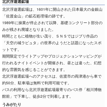
北沢浮遊選鉱場
北沢浮遊選鉱場は、1601年に開山された日本最大の金銀山
「佐渡金山」の鉱石処理場の跡です。
1989年に操業が停止されて以降、基礎コンクリート部分の
みが残され廃墟となりました。
時間とともに植物が生い茂り、ＳＮＳではジブリ作品の
「天空の城ラピュタ」の世界のようだと話題になったスポ
ットです。
期間限定でライトアップやプロジェクションマッピングが
行われるナイトイベントが開催され、昼とは違った、幻想
的な雰囲気を感じることができます。
北沢浮遊選鉱場へのアクセスは、佐渡市の両津港から車で
約50分、駐車場は無料で利用可能です。
バスの利用なら北沢浮遊選鉱場最寄りのバス停「相川博物
館前」で下車し、徒歩2分で到着します。
うみがたり