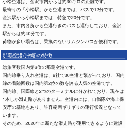
小松空港は、金沢市内からは約30キロの距離です。
最寄りの「小松駅」から空港までは、バスで12分です。
金沢駅から小松駅までは、特急で20分です。
また、市内各所から空港行きのバスも運行しており、金沢
駅からは約40分です。
荷物が多い場合は、乗換のないリムジンバスが便利です。
那覇空港(沖縄)の特徴
総旅客数国内第6位の那覇空港です。
国内線乗り入れ空港は、9社で30空港と繋がっており、国内
線の着陸回数は国内第2位の数を誇る人気の空港です。
国内線、国際線と2つのターミナルに分かれており、現在は
1本しか滑走路がありません。空港内には、自衛隊や海上保
安庁の基地もあり、許容範囲ギリギリの運行状況となって
います。
そのため、2020年に新たな滑走路が運用できるように建設