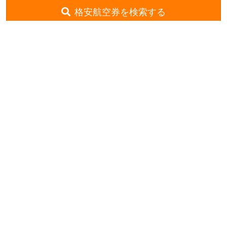
格安航空券を検索する
格安航空券センター
全国空港一覧
小松空港出発の就航路線一覧
小松発→那覇着
お申し込みのご案内
アクセスガイド
ご利用案内
キャンセルについて
会社概要
採用情報
プライバシーポリシー
ご利用の流れ
特定商取引表示
旅行業約款
格安航空券センターコラム
お問い合わせ