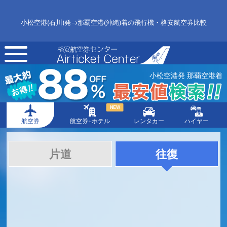
小松空港(石川)発→那覇空港(沖縄)着の飛行機・格安航空券比較
toggle
navigation
小松空港発 那覇空港着
NEW
航空券
航空券+ホテル
レンタカー
ハイヤー
片道
往復