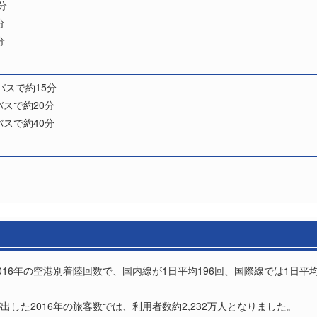
分
分
分
バスで約15分
スで約20分
スで約40分
16年の空港別着陸回数で、国内線が1日平均196回、国際線では1日平
した2016年の旅客数では、利用者数約2,232万人となりました。