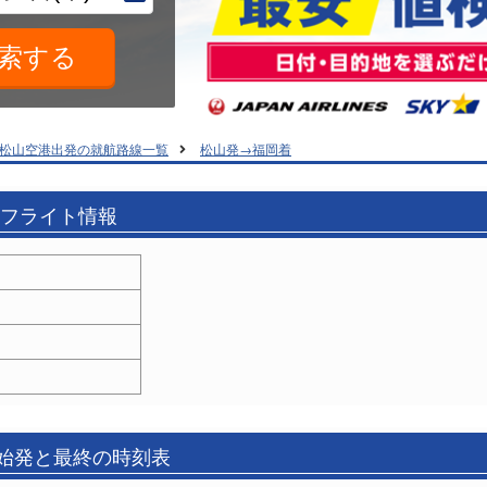
松山空港出発の就航路線一覧
松山発→福岡着
のフライト情報
の始発と最終の時刻表