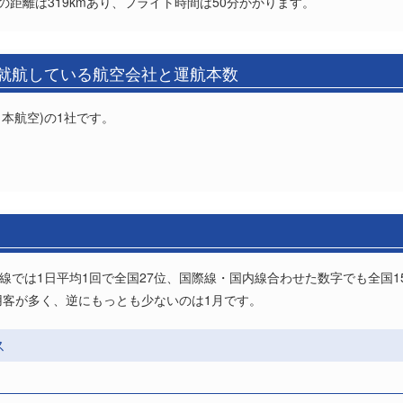
の距離は319kmあり、フライト時間は50分かかります。
の就航している航空会社と運航本数
日本航空)の1社です。
。
際線では1日平均1回で全国27位、国際線・国内線合わせた数字でも全国
用客が多く、逆にもっとも少ないのは1月です。
ス