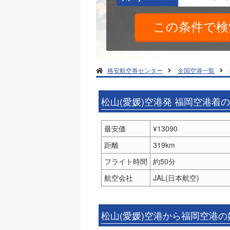
格安航空券センター
全国空港一覧
松山(愛媛)空港発 福岡空港着
最安価
¥13090
距離
319km
フライト時間
約50分
航空会社
JAL(日本航空)
松山(愛媛)空港から福岡空港