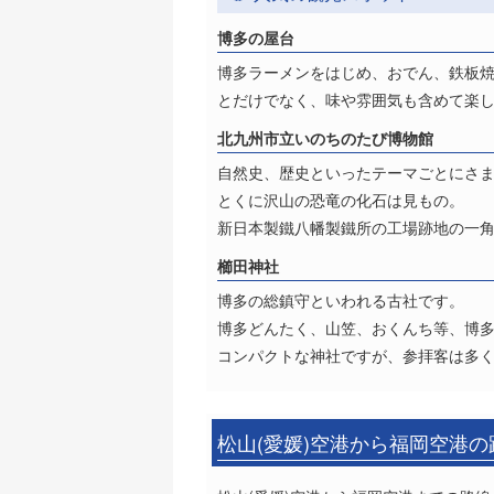
博多の屋台
博多ラーメンをはじめ、おでん、鉄板
とだけでなく、味や雰囲気も含めて楽
北九州市立いのちのたび博物館
自然史、歴史といったテーマごとにさ
とくに沢山の恐竜の化石は見もの。
新日本製鐵八幡製鐵所の工場跡地の一角に
櫛田神社
博多の総鎮守といわれる古社です。
博多どんたく、山笠、おくんち等、博
コンパクトな神社ですが、参拝客は多
松山(愛媛)空港から福岡空港