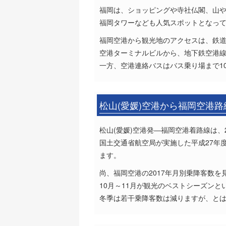
福岡は、ショッピングや寺社仏閣、山
福岡タワーなども人気スポットとなっ
福岡空港から観光地のアクセスは、鉄
空港ターミナルビルから、地下鉄空港線
一方、空港連絡バスはバス乗り場まで1
松山(愛媛)空港から福岡空港
松山(愛媛)空港発―福岡空港着路線は、2
国土交通省航空局が実施した平成27年
ます。
尚、福岡空港の2017年月別乗降客数を見
10月～11月が観光のベストシーズンと
冬季は若干乗降客数は減りますが、とは