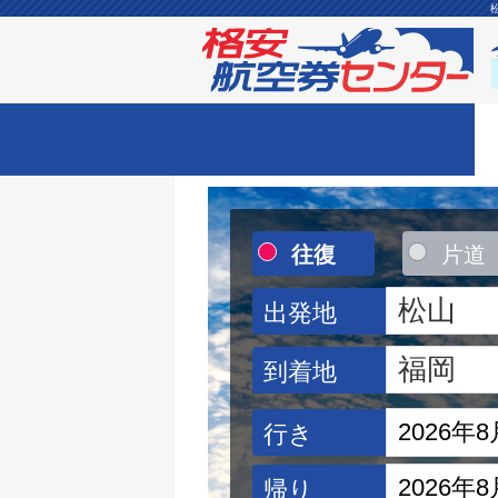
往復
片道
出発地
到着地
行き
帰り