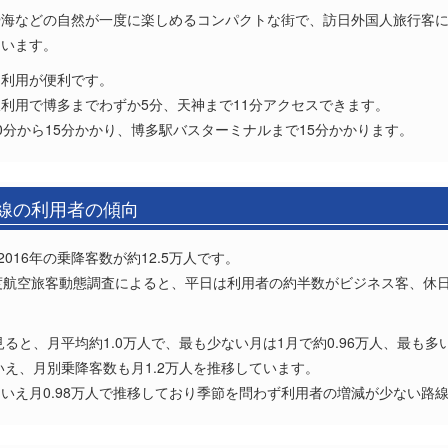
や海などの自然が一度に楽しめるコンパクトな街で、訪日外国人旅行客
ています。
道利用が便利です。
利用で博多までわずか5分、天神まで11分アクセスできます。
0分から15分かかり、博多駅バスターミナルまで15分かかります。
路線の利用者の傾向
016年の乗降客数が約12.5万人です。
度航空旅客動態調査によると、平日は利用者の約半数がビジネス客、休
ると、月平均約1.0万人で、最も少ない月は1月で約0.96万人、最も多い
いえ、月別乗降客数も月1.2万人を推移しています。
いえ月0.98万人で推移しており季節を問わず利用者の増減が少ない路