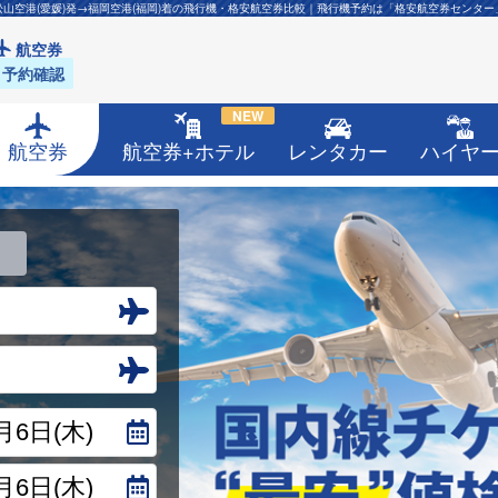
松山空港(愛媛)発→福岡空港(福岡)着の飛行機・格安航空券比較｜飛行機予約は「格安航空券センター
航空券
予約確認
NEW
航空券
航空券+ホテル
レンタカー
ハイヤ