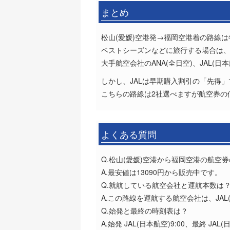
まとめ
松山(愛媛)空港発→福岡空港着の路線
ベストシーズンなどに旅行する場合は
大手航空会社のANA(全日空)、JAL(
しかし、JALは早期購入割引の「先得」で
こちらの路線は2社選べますが航空券の
よくある質問
Q.松山(愛媛)空港から福岡空港の航空
A.最安値は13090円から販売中です。
Q.就航している航空会社と運航本数は
A.この路線を運航する航空会社は、JAL
Q.始発と最終の時刻表は？
A.始発 JAL(日本航空)9:00、最終 JAL(