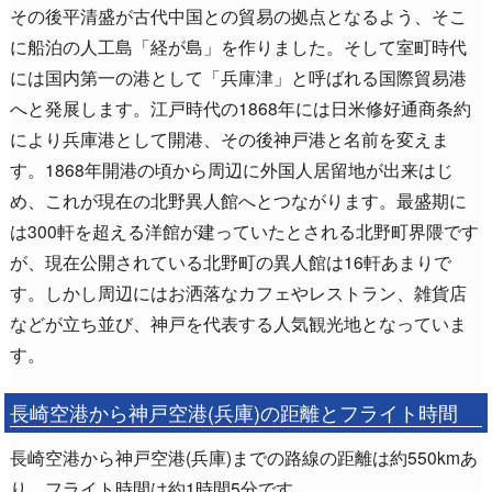
その後平清盛が古代中国との貿易の拠点となるよう、そこ
に船泊の人工島「経が島」を作りました。そして室町時代
には国内第一の港として「兵庫津」と呼ばれる国際貿易港
へと発展します。江戸時代の1868年には日米修好通商条約
により兵庫港として開港、その後神戸港と名前を変えま
す。1868年開港の頃から周辺に外国人居留地が出来はじ
め、これが現在の北野異人館へとつながります。最盛期に
は300軒を超える洋館が建っていたとされる北野町界隈です
が、現在公開されている北野町の異人館は16軒あまりで
す。しかし周辺にはお洒落なカフェやレストラン、雑貨店
などが立ち並び、神戸を代表する人気観光地となっていま
す。
長崎空港から神戸空港(兵庫)の距離とフライト時間
長崎空港から神戸空港(兵庫)までの路線の距離は約550kmあ
り、フライト時間は約1時間5分です。