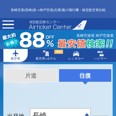
長崎空港(長崎)発→神戸空港(兵庫)着の飛行機・格安航空券比較
toggle
navigation
長崎空港発 神戸空港着
NEW
航空券
航空券+ホテル
レンタカー
ハイヤー
片道
往復
出発地