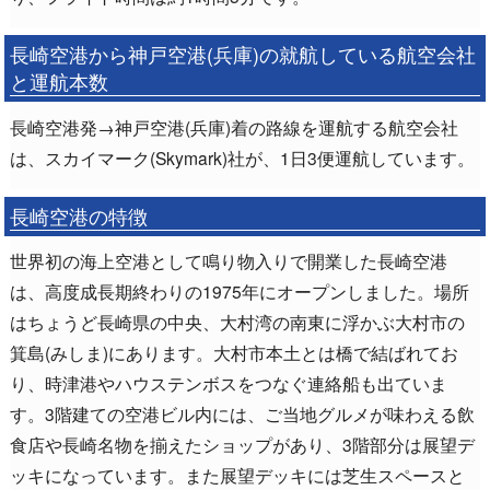
長崎空港から神戸空港(兵庫)の就航している航空会社
と運航本数
長崎空港発→神戸空港(兵庫)着の路線を運航する航空会社
は、スカイマーク(Skymark)社が、1日3便運航しています。
長崎空港の特徴
世界初の海上空港として鳴り物入りで開業した長崎空港
は、高度成長期終わりの1975年にオープンしました。場所
はちょうど長崎県の中央、大村湾の南東に浮かぶ大村市の
箕島(みしま)にあります。大村市本土とは橋で結ばれてお
り、時津港やハウステンボスをつなぐ連絡船も出ていま
す。3階建ての空港ビル内には、ご当地グルメが味わえる飲
食店や長崎名物を揃えたショップがあり、3階部分は展望デ
ッキになっています。また展望デッキには芝生スペースと