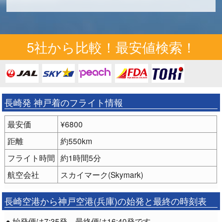
5社から比較！最安値検索！
長崎発 神戸着のフライト情報
最安価
¥6800
距離
約550km
フライト時間
約1時間5分
航空会社
スカイマーク(Skymark)
長崎空港から神戸空港(兵庫)の始発と最終の時刻表
始発便は7:35発、最終便は16:40発です。