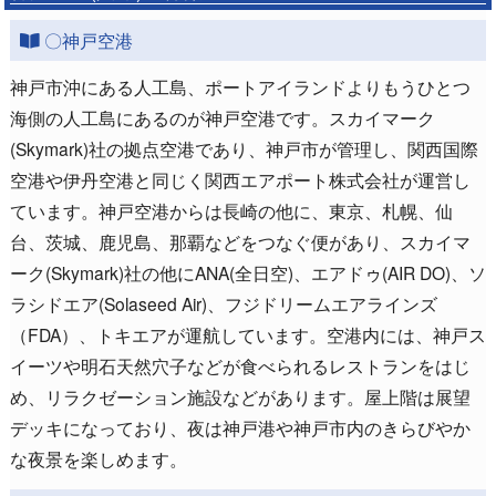
〇神戸空港
神戸市沖にある人工島、ポートアイランドよりもうひとつ
海側の人工島にあるのが神戸空港です。スカイマーク
(Skymark)社の拠点空港であり、神戸市が管理し、関西国際
空港や伊丹空港と同じく関西エアポート株式会社が運営し
ています。神戸空港からは長崎の他に、東京、札幌、仙
台、茨城、鹿児島、那覇などをつなぐ便があり、スカイマ
ーク(Skymark)社の他にANA(全日空)、エアドゥ(AIR DO)、ソ
ラシドエア(Solaseed Air)、フジドリームエアラインズ
（FDA）、トキエアが運航しています。空港内には、神戸ス
イーツや明石天然穴子などが食べられるレストランをはじ
め、リラクゼーション施設などがあります。屋上階は展望
デッキになっており、夜は神戸港や神戸市内のきらびやか
な夜景を楽しめます。