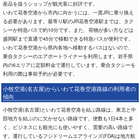
産品を扱うショップが観光客に好評です。
いわて花巻空港から市内に向かうには、一度JRに乗り換え
る必要があります。最寄り駅のJR花巻空港駅までは、タク
シーか特急バスで約10分です。また、荷物が多い方などは
盛岡駅まで直通で45分で移動できる特急バスが便利です。
いわて花巻空港から県内各地へ移動するバスはないので、
乗合タクシーのエアポートライナーを利用します。岩手県
内の6エリアに定額料金で運行しています。乗合タクシーを
利用の際は事前予約が必要です。
小牧空港(名古屋)からいわて花巻空港路線の利用者の
傾向
小牧空港(名古屋)といわて花巻空港を結ぶ路線は、東北と中
部地方を結ぶのに欠かせない路線です。便数も1日4本と多
く、ビジネスにも観光にも使いやすく、需要の高い路線で
す。運行しているフジドリームエアラインズ(FDA)は地方航