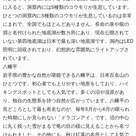
に入ると、洞窟内には5種類のコウモリが生息しています。
ひとつの洞窟内に5種類のコウモリが生息しているのは非常
にまれで、全国でもほとんどありません。長命の泉や龍の
淵と名付けられた地底湖が数カ所にあり、現在公開されて
いない第四地底湖は日本で最も深い地底湖です。洞内はLED
照明に回収されており、幻想的な雰囲気にライトアップさ
れています。
八幡平
岩手県の豊かな自然が堪能できる八幡平は、日本百名山の
ひとつです。初心者でも上りやすい地形をしており、ハイ
キングスポットとしても人気です。多くの沼や湿原があ
り、独自の生態系を持つ自然が広がっています。八幡平の
見どころとして最も有名なのが、毎年5月から6月の限られ
た時期にしか見られない「ドラゴンアイ」です。沼の中心
に丸く残った雪がまるで竜の目の様に見えることから名づ
けられました。その他にも、秋は紅葉の名所として人気で