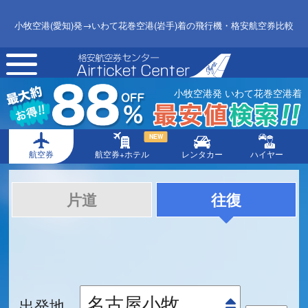
小牧空港(愛知)発→いわて花巻空港(岩手)着の飛行機・格安航空券比較
toggle
navigation
小牧空港発 いわて花巻空港着
NEW
航空券
航空券+ホテル
レンタカー
ハイヤー
片道
往復
出発地