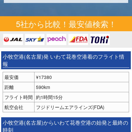
5社から比較！最安値検索！
小牧空港(名古屋)発 いわて花巻空港着のフライト情
報
最安価
¥17380
距離
590km
フライト時間
約1時間15分
航空会社
フジドリームエアラインズ(FDA)
小牧空港(名古屋)からいわて花巻空港の始発と最終の
時刻