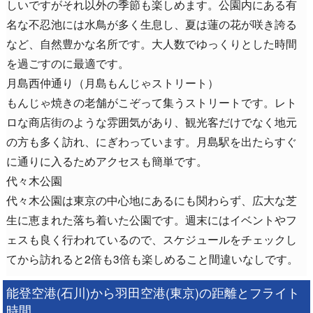
しいですがそれ以外の季節も楽しめます。公園内にある有
名な不忍池には水鳥が多く生息し、夏は蓮の花が咲き誇る
など、自然豊かな名所です。大人数でゆっくりとした時間
を過ごすのに最適です。
月島西仲通り（月島もんじゃストリート）
もんじゃ焼きの老舗がこぞって集うストリートです。レト
ロな商店街のような雰囲気があり、観光客だけでなく地元
の方も多く訪れ、にぎわっています。月島駅を出たらすぐ
に通りに入るためアクセスも簡単です。
代々木公園
代々木公園は東京の中心地にあるにも関わらず、広大な芝
生に恵まれた落ち着いた公園です。週末にはイベントやフ
ェスも良く行われているので、スケジュールをチェックし
てから訪れると2倍も3倍も楽しめること間違いなしです。
能登空港(石川)から羽田空港(東京)の距離とフライト
時間