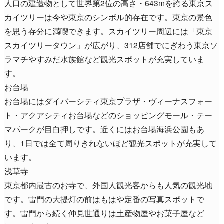
人口の建造物として世界第2位の高さ・643mを誇る東京ス
カイツリーは今や東京のシンボル的存在です。東京の景色
を思う存分に満喫できます。スカイツリー周辺には「東京
スカイツリータウン」が広がり、312店舗でにぎわう東京ソ
ラマチやすみだ水族館など観光スポットが充実していま
す。
お台場
お台場にはダイバーシティ東京プラザ・ヴィーナスフォー
ト・アクアシティお台場などのショッピングモール・テー
マパークが目白押しです。近くにはお台場海浜公園もあ
り、1日では全て周りきれないほど観光スポットが充実して
います。
浅草寺
東京都内最古のお寺で、外国人観光客からも人気の観光地
です。雷門の大提灯の前はもはや定番の写真スポットで
す。雷門から続く仲見世通りは土産物屋やお菓子屋など