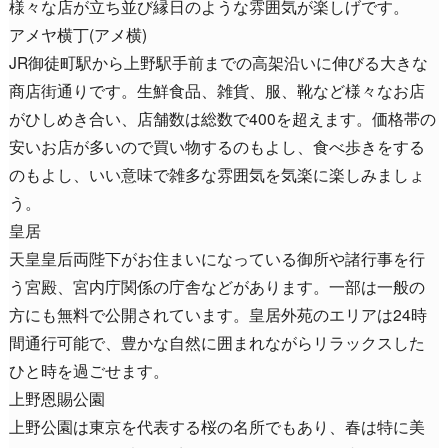
様々な店が立ち並び縁日のような雰囲気が楽しげです。
アメヤ横丁(アメ横)
JR御徒町駅から上野駅手前までの高架沿いに伸びる大きな
商店街通りです。生鮮食品、雑貨、服、靴など様々なお店
がひしめき合い、店舗数は総数で400を超えます。価格帯の
安いお店が多いので買い物するのもよし、食べ歩きをする
のもよし、いい意味で雑多な雰囲気を気楽に楽しみましょ
う。
皇居
天皇皇后両陛下がお住まいになっている御所や諸行事を行
う宮殿、宮内庁関係の庁舎などがあります。一部は一般の
方にも無料で公開されています。皇居外苑のエリアは24時
間通行可能で、豊かな自然に囲まれながらリラックスした
ひと時を過ごせます。
上野恩賜公園
上野公園は東京を代表する桜の名所でもあり、春は特に美