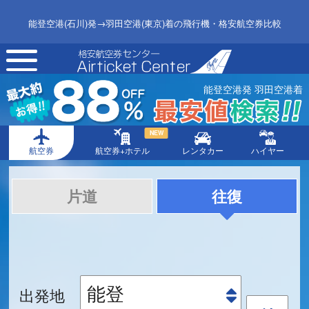
能登空港(石川)発→羽田空港(東京)着の飛行機・格安航空券比較
toggle
navigation
能登空港発 羽田空港着
NEW
航空券
航空券+ホテル
レンタカー
ハイヤー
片道
往復
出発地