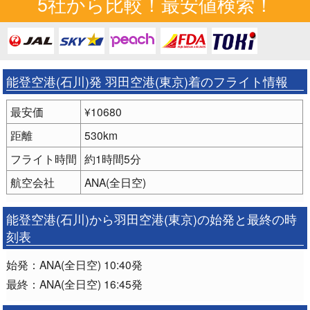
5社から比較！最安値検索！
能登空港(石川)発 羽田空港(東京)着のフライト情報
最安価
¥10680
距離
530km
フライト時間
約1時間5分
航空会社
ANA(全日空)
能登空港(石川)から羽田空港(東京)の始発と最終の時
刻表
始発：ANA(全日空) 10:40発
最終：ANA(全日空) 16:45発