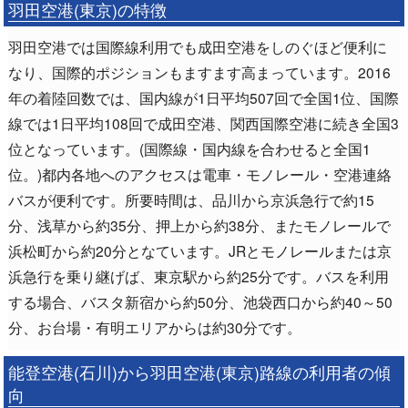
羽田空港(東京)の特徴
羽田空港では国際線利用でも成田空港をしのぐほど便利に
なり、国際的ポジションもますます高まっています。2016
年の着陸回数では、国内線が1日平均507回で全国1位、国際
線では1日平均108回で成田空港、関西国際空港に続き全国3
位となっています。(国際線・国内線を合わせると全国1
位。)都内各地へのアクセスは電車・モノレール・空港連絡
バスが便利です。所要時間は、品川から京浜急行で約15
分、浅草から約35分、押上から約38分、またモノレールで
浜松町から約20分となています。JRとモノレールまたは京
浜急行を乗り継げば、東京駅から約25分です。バスを利用
する場合、バスタ新宿から約50分、池袋西口から約40～50
分、お台場・有明エリアからは約30分です。
能登空港(石川)から羽田空港(東京)路線の利用者の傾
向