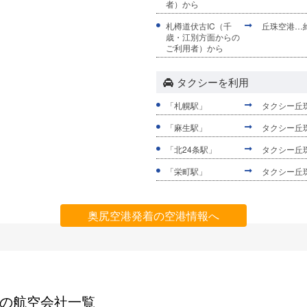
者）から
札樽道伏古IC（千
丘珠空港…
歳・江別方面からの
ご利用者）から
タクシーを利用
「札幌駅」
タクシー丘珠
「麻生駅」
タクシー丘珠
「北24条駅」
タクシー丘珠
「栄町駅」
タクシー丘珠
奥尻空港発着の空港情報へ
の航空会社一覧