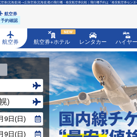
尻空港(北海道)発→丘珠空港(北海道)着の飛行機・格安航空券比較｜飛行機予約は「格安航空券センタ
航空券
予約確認
NEW
航空券
航空券+ホテル
レンタカー
ハイヤ