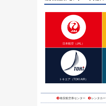
日本航空（JAL）
トキエア（TOKI AIR）
格安航空券センター
レンタカー