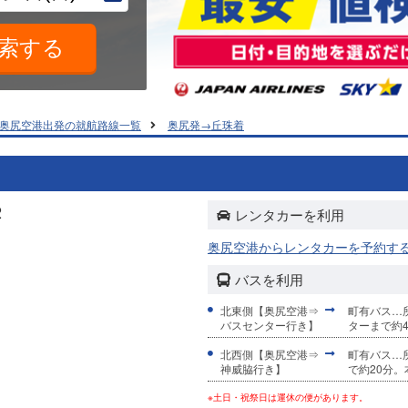
奥尻空港出発の就航路線一覧
奥尻発→丘珠着
2
レンタカーを利用
奥尻空港からレンタカーを予約す
バスを利用
北東側【奥尻空港⇒
町有バス…
バスセンター行き】
ターまで約4
北西側【奥尻空港⇒
町有バス…
神威脇行き】
で約20分。
※土日・祝祭日は運休の便があります。