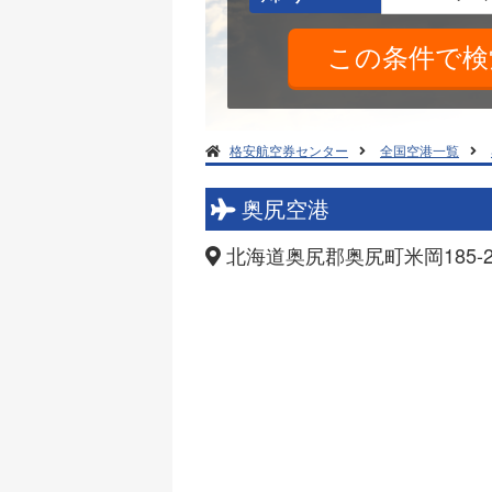
格安航空券センター
全国空港一覧
奥尻空港
北海道奥尻郡奥尻町米岡185-