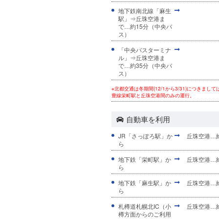
地下鉄南北線「麻生
駅」⇒丘珠空港ま
で…約15分（中央バ
ス）
「中央バスターミナ
ル」⇒丘珠空港ま
で…約35分（中央バ
ス）
※北都交通は冬期間(12/1から3/31)につき
豊線栄町駅と丘珠空港間のみの運行。
自動車を利用
JR「さっぽろ駅」か
丘珠空港…約
ら
地下鉄「栄町駅」か
丘珠空港…
ら
地下鉄「麻生駅」か
丘珠空港…約
ら
札樽道札幌北IC（小
丘珠空港…約
樽方面からのご利用