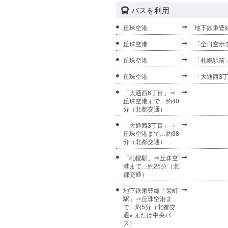
バスを利用
丘珠空港
地下鉄東豊
丘珠空港
「全日空ホ
丘珠空港
「札幌駅前
丘珠空港
「大通西3
「大通西6丁目」⇒
丘珠空港まで…約40
分（北都交通）
「大通西3丁目」⇒
丘珠空港まで…約38
分（北都交通）
「札幌駅」⇒丘珠空
港まで…約25分（北
都交通）
地下鉄東豊線「栄町
駅」⇒丘珠空港ま
で…約5分（北都交
通※ または中央バ
ス）