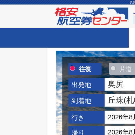
奥
往復
片道
出発地
到着地
行き
帰り