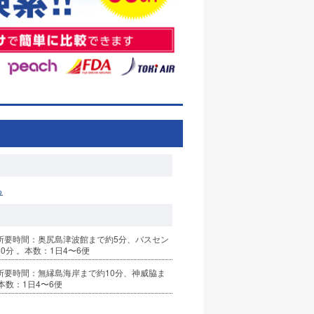
る
所要時間：奥尻島津波館まで約5分、バスセン
0分 。本数：1日4〜6便
所要時間：無縁島海岸まで約10分、神威脇ま
本数：1日4〜6便