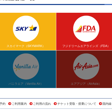
スカイマーク（SKYMARK）
フジドリームエアラインズ（FDA）
バニラエア（Vanilla Air）
エアアジア（AirAsia）
予約
ご利用案内
ご利用の流れ
チケット受取・搭乗について
国内線