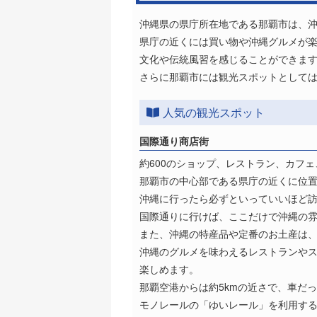
沖縄県の県庁所在地である那覇市は、
県庁の近くには買い物や沖縄グルメが
文化や伝統風習を感じることができま
さらに那覇市には観光スポットとして
人気の観光スポット
国際通り商店街
約600のショップ、レストラン、カフ
那覇市の中心部である県庁の近くに位
沖縄に行ったら必ずといっていいほど
国際通りに行けば、ここだけで沖縄の
また、沖縄の特産品や定番のお土産は
沖縄のグルメを味わえるレストランや
楽しめます。
那覇空港からは約5kmの近さで、車だっ
モノレールの「ゆいレール」を利用す