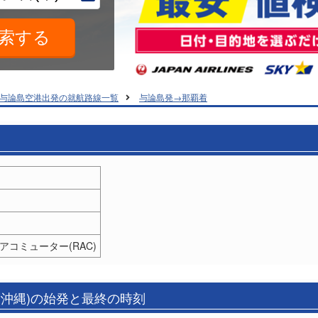
与論島空港出発の就航路線一覧
与論島発→那覇着
エアコミューター(RAC)
(沖縄)の始発と最終の時刻