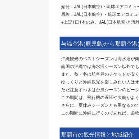
始発：JAL(日本航空)・琉球エアコミュータ
最終：JAL(日本航空) ・琉球エアコミュータ
※上記1日1本のみ、JAL(日本航空)と
与論空港(鹿児島)から那覇空港
沖縄観光のベストシーズンは海水浴が楽
南国の沖縄では海水浴シーズン以外でも
また、秋・冬は航空券のチケットが安
ゆっくりと沖縄観光を楽しみたい人は
ただ注意すべきは台風シーズンのピーク
この期間は、飛行機の遅延や欠航がよ
さらに、夏休みシーズンとも重なるの
この期間に沖縄に行くのであれば、柔
那覇市の観光情報と地域紹介