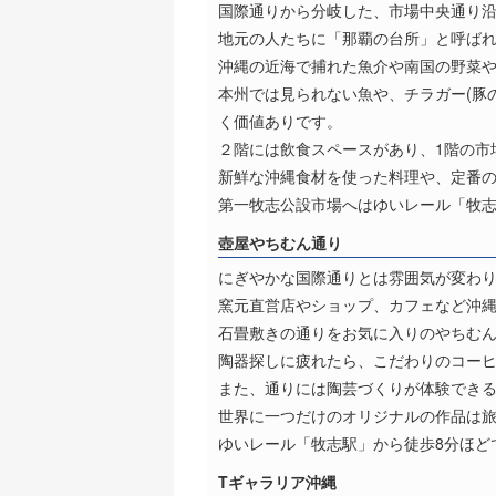
国際通りから分岐した、市場中央通り
地元の人たちに「那覇の台所」と呼ば
沖縄の近海で捕れた魚介や南国の野菜
本州では見られない魚や、チラガー(豚
く価値ありです。
２階には飲食スペースがあり、1階の市
新鮮な沖縄食材を使った料理や、定番
第一牧志公設市場へはゆいレール「牧志
壺屋やちむん通り
にぎやかな国際通りとは雰囲気が変わ
窯元直営店やショップ、カフェなど沖縄
石畳敷きの通りをお気に入りのやちむ
陶器探しに疲れたら、こだわりのコー
また、通りには陶芸づくりが体験でき
世界に一つだけのオリジナルの作品は
ゆいレール「牧志駅」から徒歩8分ほど
Tギャラリア沖縄