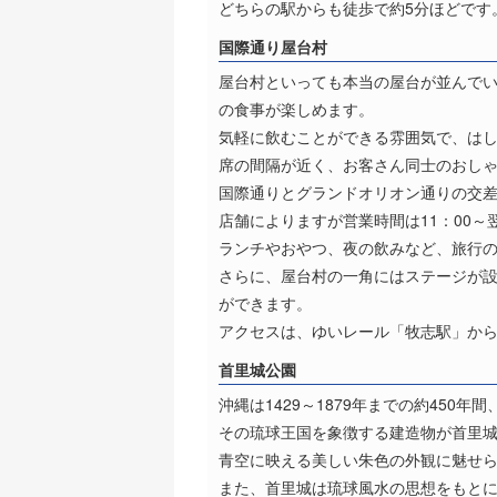
どちらの駅からも徒歩で約5分ほどです
国際通り屋台村
屋台村といっても本当の屋台が並んでい
の食事が楽しめます。
気軽に飲むことができる雰囲気で、は
席の間隔が近く、お客さん同士のおし
国際通りとグランドオリオン通りの交
店舗によりますが営業時間は11：00～
ランチやおやつ、夜の飲みなど、旅行
さらに、屋台村の一角にはステージが
ができます。
アクセスは、ゆいレール「牧志駅」か
首里城公園
沖縄は1429～1879年までの約450
その琉球王国を象徴する建造物が首里
青空に映える美しい朱色の外観に魅せ
また、首里城は琉球風水の思想をもと