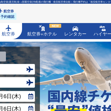
論島空港(鹿児島)発→那覇空港(沖縄)着の飛行機・格安航空券比較｜飛行機予約は「格安航空券センタ
航空券
予約確認
NEW
航空券
航空券+ホテル
レンタカー
ハイヤ