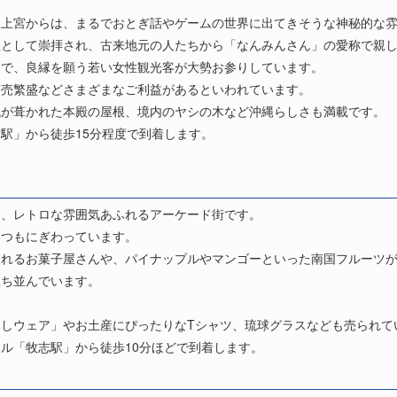
。
波上宮からは、まるでおとぎ話やゲームの世界に出てきそうな神秘的な
社として崇拝され、古来地元の人たちから「なんみんさん」の愛称で親
名で、良縁を願う若い女性観光客が大勢お参りしています。
商売繁盛などさまざまなご利益があるといわれています。
瓦が葺かれた本殿の屋根、境内のヤシの木など沖縄らしさも満載です。
駅」から徒歩15分程度で到着します。
。
る、レトロな雰囲気あふれるアーケード街です。
いつもにぎわっています。
られるお菓子屋さんや、パイナップルやマンゴーといった南国フルーツ
立ち並んでいます。
しウェア」やお土産にぴったりなTシャツ、琉球グラスなども売られて
ル「牧志駅」から徒歩10分ほどで到着します。