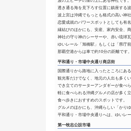
波の上ビーチの崖の上にある神社です
透き通る海を見下ろす位置に鎮座する
波上宮は沖縄でもっとも格式の高い神
恋愛成就のパワースポットとしても有
縁結びのほかにも、安産、家内安全、
神社の守り神のシーサーや、赤い琉球
ゆいレール「旭橋駅」もしくは「県庁前
那覇空港からは車で約10分の距離です
平和通り・市場中央通り商店街
国際通りから路地に入ったところにあ
観光客だけでなく、地元の人出も多く
でき立てのサーターアンダギーが食べ
軽に食べられる沖縄グルメの店が多く
食べ歩きにおすすめのスポットです。
グルメのほかにも、沖縄らしい「かりゆ
平和通り・市場中央通りへは、ゆいレー
第一牧志公設市場