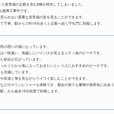
により首里城の正殿を含む8棟が焼失してしまいました。
在も復興工事中です。
か見られない貴重な首里城の姿を見ることができます。
て下車、駅からで約15分歩くと正殿へ続く守礼門に到着します。
市民の憩いの場になっています。
とは一味違い、海越しにバイパスが見えるシティ派のビーチです。
した砂浜が広がっています。
せっかくだから海に入っておきたいという人におすすめのビーチです。
レも完備しています。
族や友達と海を見ながらワイワイ楽しむことができます。
グなどのマリンレジャーも体験でき、都会の海でも珊瑚や熱帯魚に出会
駅」から徒歩15分程度で到着します。
。