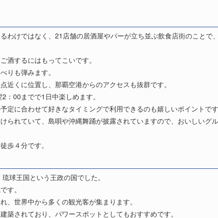
。
るわけではなく、21店舗の居酒屋やバーが立ち並ぶ飲食店街のことで
しご酒するにはもってこいです。
ゃべりも弾みます。
差点近くに位置し、那覇空港からのアクセスも抜群です。
翌2：00までで1日中楽しめます。
の予定に合わせて好きなタイミングで利用できるのも嬉しいポイントで
設けられていて、島唄や沖縄舞踊が披露されていますので、おいしいグ
ら徒歩４分です。
年間、琉球王国という王政の国でした。
城です。
られ、世界中から多くの観光客が集まります。
に建築されており、パワースポットとしてもおすすめです。