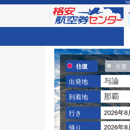
与
往復
片道
出発地
到着地
行き
帰り