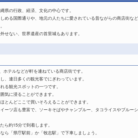
沖縄県の行政、経済、文化の中心です。
楽しめる国際通りや、地元の人たちに愛されている昔ながらの商店街な
す。
は外せない、世界遺産の首里城もあります。
ェ、ホテルなどが軒を連ねている商店街です。
置し、連日多くの観光客でにぎわっています。
訪れる観光スポットの一つです。
雰囲気に浸ることができます。
、ほとんどここで買いそろえることができます。
スイーツ店も豊富で、ソーキそばやチャンプルー、タコライスやブルー
たら約15分で到着します。
るなら「県庁駅前」か「牧志駅」で下車しましょう。