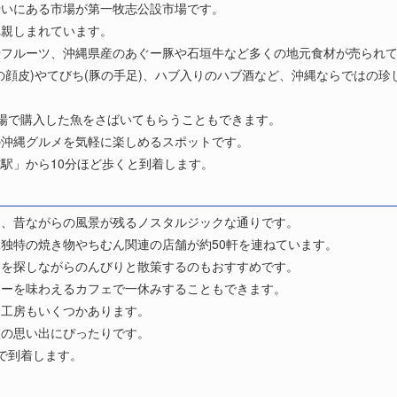
沿いにある市場が第一牧志公設市場です。
れ親しまれています。
やフルーツ、沖縄県産のあぐー豚や石垣牛など多くの地元食材が売られ
の顔皮)やてびち(豚の手足)、ハブ入りのハブ酒など、沖縄ならではの
場で購入した魚をさばいてもらうこともできます。
の沖縄グルメを気軽に楽しめるスポットです。
駅」から10分ほど歩くと到着します。
り、昔ながらの風景が残るノスタルジックな通りです。
独特の焼き物やちむん関連の店舗が約50軒を連ねています。
んを探しながらのんびりと散策するのもおすすめです。
ヒーを味わえるカフェで一休みすることもできます。
る工房もいくつかあります。
旅の思い出にぴったりです。
で到着します。