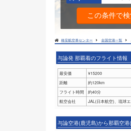
格安航空券センター
全国空港一覧
与論発 那覇着のフライト情報
最安価
¥15200
距離
約120km
フライト時間
約40分
航空会社
JAL(日本航空)、琉球
与論空港(鹿児島)から那覇空港