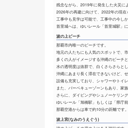
残念ながら、2019年に発生した火災
2026年の再建に向けて、2022年の現
工事中も見学は可能で、工事中の今し
首里城へは、ゆいレール「首里城駅」に
波の上ビーチ
那覇市内唯一のビーチです。
地元の人たちにも人気のスポットで、
多くの人がイメージする沖縄のビーチ
水の透明度は抜群で、白くさらさらと
沖縄にあまり長く滞在できないけど、
設備も充実しており、シャワーやトイ
また、バーベキューゾーンもあり、家
さらに、ダイビングやシュノーケリン
ゆいレール「旭橋駅」もしくは「県庁前
那覇空港からは車で約10分の距離です
波上宮(なみのうえぐう)