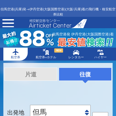
但馬空港(兵庫)発→伊丹空港(大阪国際空港)(大阪/兵庫)着の飛行機・格安航空
券比較
toggle
navigation
但馬空港発 伊丹空港(大阪国際空港)着
NEW
航空券
航空券+ホテル
レンタカー
ハイヤー
片道
往復
出発地