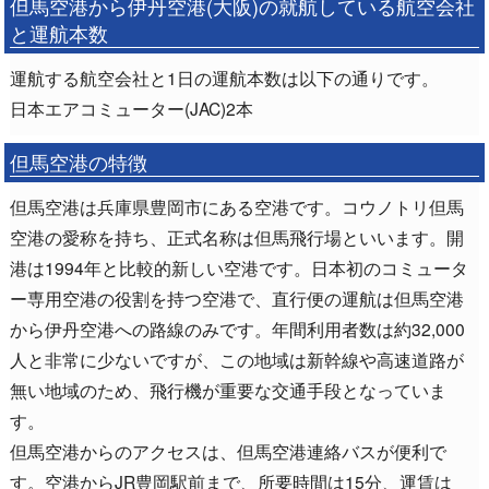
但馬空港から伊丹空港(大阪)の就航している航空会社
と運航本数
運航する航空会社と1日の運航本数は以下の通りです。
日本エアコミューター(JAC)2本
但馬空港の特徴
但馬空港は兵庫県豊岡市にある空港です。コウノトリ但馬
空港の愛称を持ち、正式名称は但馬飛行場といいます。開
港は1994年と比較的新しい空港です。日本初のコミュータ
ー専用空港の役割を持つ空港で、直行便の運航は但馬空港
から伊丹空港への路線のみです。年間利用者数は約32,000
人と非常に少ないですが、この地域は新幹線や高速道路が
無い地域のため、飛行機が重要な交通手段となっていま
す。
但馬空港からのアクセスは、但馬空港連絡バスが便利で
す。空港からJR豊岡駅前まで、所要時間は15分、運賃は